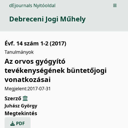
dEjournals Nyitóoldal
Open m
Debreceni Jogi Műhely
Évf. 14 szám 1-2 (2017)
Tanulmányok
Az orvos gyógyító
tevékenységének büntetőjogi
vonatkozásai
Megjelent:
2017-07-31
Szerző
Juhász György
Megtekintés
PDF