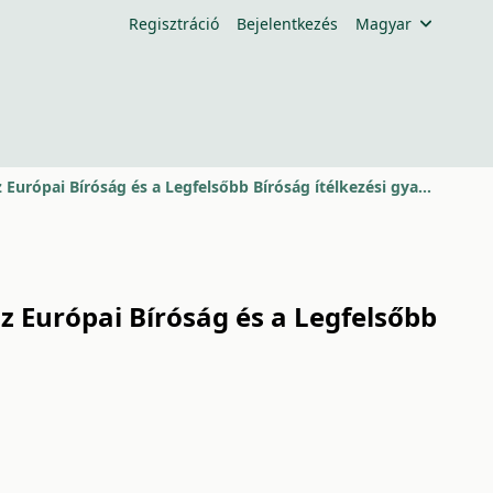
Regisztráció
Bejelentkezés
Magyar
A rendkívüli munkavégzés díjazásának szabályai, különös tekintettel az Európai Bíróság és a Legfelsőbb Bíróság ítélkezési gyakorlatára
z Európai Bíróság és a Legfelsőbb