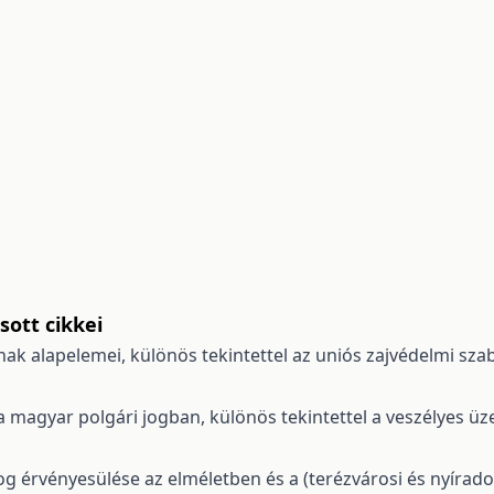
ott cikkei
ak alapelemei, különös tekintettel az uniós zajvédelmi sz
a magyar polgári jogban, különös tekintettel a veszélyes üz
og érvényesülése az elméletben és a (terézvárosi és nyírad