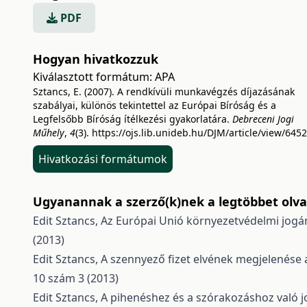
PDF
Hogyan hivatkozzuk
Kiválasztott formátum:
APA
Sztancs, E. (2007). A rendkívüli munkavégzés díjazásának
szabályai, különös tekintettel az Európai Bíróság és a
Legfelsőbb Bíróság ítélkezési gyakorlatára.
Debreceni Jogi
Műhely
,
4
(3).
https://ojs.lib.unideb.hu/DJM/article/view/6452
Hivatkozási formátumok
Ugyanannak a szerző(k)nek a legtöbbet olvas
Edit Sztancs,
Az Európai Unió környezetvédelmi jogán
(2013)
Edit Sztancs,
A szennyező fizet elvének megjelenése 
10 szám 3 (2013)
Edit Sztancs,
A pihenéshez és a szórakozáshoz való j