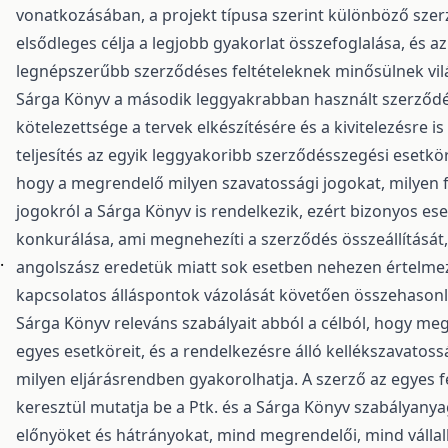
vonatkozásában, a projekt típusa szerint különböző sze
elsődleges célja a legjobb gyakorlat összefoglalása, és 
legnépszerűbb szerződéses feltételeknek minősülnek vilá
Sárga Könyv a második leggyakrabban használt szerződés
kötelezettsége a tervek elkészítésére és a kivitelezésre is
teljesítés az egyik leggyakoribb szerződésszegési esetkör,
hogy a megrendelő milyen szavatossági jogokat, milyen fe
jogokról a Sárga Könyv is rendelkezik, ezért bizonyos e
konkurálása, ami megnehezíti a szerződés összeállítását,
.
angolszász eredetük miatt sok esetben nehezen értelme
kapcsolatos álláspontok vázolását követően összehasonlít
Sárga Könyv releváns szabályait abból a célból, hogy meg
egyes esetköreit, és a rendelkezésre álló kellékszavatos
milyen eljárásrendben gyakorolhatja. A szerző az egyes 
keresztül mutatja be a Ptk. és a Sárga Könyv szabályan
előnyöket és hátrányokat, mind megrendelői, mind vállal