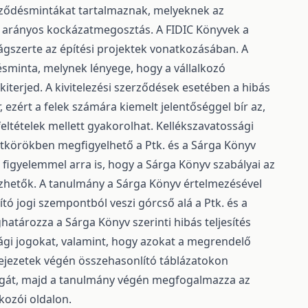
rződésmintákat tartalmaznak, melyeknek az
az arányos kockázatmegosztás. A FIDIC Könyvek a
gszerte az építési projektek vonatkozásában. A
minta, melynek lényege, hogy a vállalkozó
 kiterjed. A kivitelezési szerződések esetében a hibás
 ezért a felek számára kiemelt jelentőséggel bír az,
ltételek mellett gyakorolhat. Kellékszavatossági
setkörökben megfigyelhető a Ptk. és a Sárga Könyv
 figyelemmel arra is, hogy a Sárga Könyv szabályai az
zhetők. A tanulmány a Sárga Könyv értelmezésével
ó jogi szempontból veszi górcső alá a Ptk. és a
határozza a Sárga Könyv szerinti hibás teljesítés
sági jogokat, valamint, hogy azokat a megrendelő
fejezetek végén összehasonlító táblázatokon
yagát, majd a tanulmány végén megfogalmazza az
kozói oldalon.