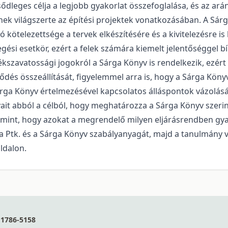
dleges célja a legjobb gyakorlat összefoglalása, és az ar
ek világszerte az építési projektek vonatkozásában. A Sá
kötelezettsége a tervek elkészítésére és a kivitelezésre is 
egési esetkör, ezért a felek számára kiemelt jelentőséggel 
llékszavatossági jogokról a Sárga Könyv is rendelkezik, ezé
dés összeállítását, figyelemmel arra is, hogy a Sárga Köny
ga Könyv értelmezésével kapcsolatos álláspontok vázolásá
ait abból a célból, hogy meghatározza a Sárga Könyv szerinti
lamint, hogy azokat a megrendelő milyen eljárásrendben gya
 a Ptk. és a Sárga Könyv szabályanyagát, majd a tanulmán
oldalon.
1786-5158