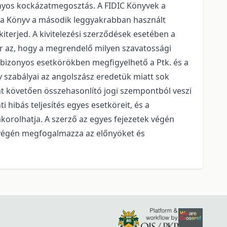
ányos kockázatmegosztás. A FIDIC Könyvek a
rga Könyv a második leggyakrabban használt
kiterjed. A kivitelezési szerződések esetében a
bír az, hogy a megrendelő milyen szavatossági
rt bizonyos esetkörökben megfigyelhető a Ptk. és a
v szabályai az angolszász eredetük miatt sok
t követően összehasonlító jogi szempontból veszi
 hibás teljesítés egyes esetköreit, és a
korolhatja. A szerző az egyes fejezetek végén
y végén megfogalmazza az előnyöket és