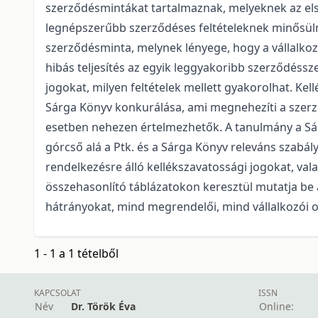
szerződésmintákat tartalmaznak, melyeknek az első
legnépszerűbb szerződéses feltételeknek minősüln
szerződésminta, melynek lényege, hogy a vállalkozó 
hibás teljesítés az egyik leggyakoribb szerződéssz
jogokat, milyen feltételek mellett gyakorolhat. Ke
Sárga Könyv konkurálása, ami megnehezíti a szerző
esetben nehezen értelmezhetők. A tanulmány a Sár
górcső alá a Ptk. és a Sárga Könyv releváns szabály
rendelkezésre álló kellékszavatossági jogokat, va
összehasonlító táblázatokon keresztül mutatja be
hátrányokat, mind megrendelői, mind vállalkozói 
1 - 1 a 1 tételből
KAPCSOLAT
ISSN
Név
Dr. Török Éva
Online: