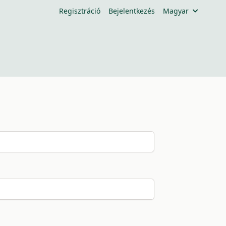
Regisztráció
Bejelentkezés
Magyar