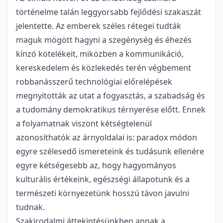
történelme talán leggyorsabb fejlődési szakaszát
jelentette. Az emberek széles rétegei tudták
maguk mögött hagyni a szegénység és éhezés
kínzó kötelékeit, miközben a kommunikáció,
kereskedelem és közlekedés terén végbement
robbanásszerű technológiai előrelépések
megnyitották az utat a fogyasztás, a szabadság és
a tudomány demokratikus térnyerése előtt. Ennek
a folyamatnak viszont kétségtelenül
azonosíthatók az árnyoldalai is: paradox módon
egyre szélesedő ismereteink és tudásunk ellenére
egyre kétségesebb az, hogy hagyományos
kulturális értékeink, egészségi állapotunk és a
természeti környezetünk hosszú távon javulni
tudnak.
Szakirodalmi áttekintésünkben annak a