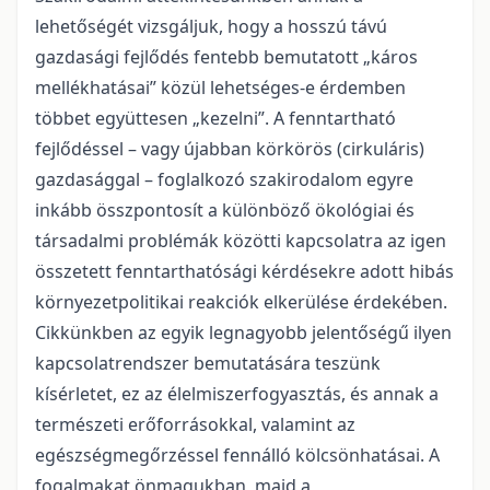
lehetőségét vizsgáljuk, hogy a hosszú távú
gazdasági fejlődés fentebb bemutatott „káros
mellékhatásai” közül lehetséges-e érdemben
többet együttesen „kezelni”. A fenntartható
fejlődéssel – vagy újabban körkörös (cirkuláris)
gazdasággal – foglalkozó szakirodalom egyre
inkább összpontosít a különböző ökológiai és
társadalmi problémák közötti kapcsolatra az igen
összetett fenntarthatósági kérdésekre adott hibás
környezetpolitikai reakciók elkerülése érdekében.
Cikkünkben az egyik legnagyobb jelentőségű ilyen
kapcsolatrendszer bemutatására teszünk
kísérletet, ez az élelmiszerfogyasztás, és annak a
természeti erőforrásokkal, valamint az
egészségmegőrzéssel fennálló kölcsönhatásai. A
fogalmakat önmagukban, majd a