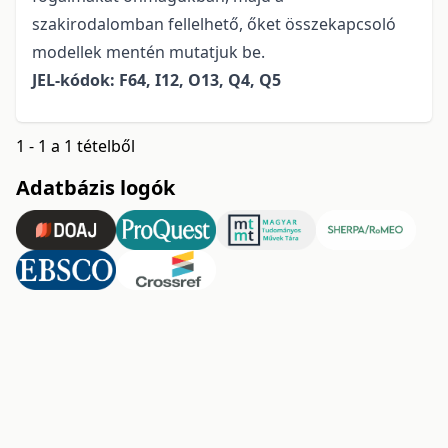
szakirodalomban fellelhető, őket összekapcsoló
modellek mentén mutatjuk be.
JEL-kódok: F64, I12, O13, Q4, Q5
1 - 1 a 1 tételből
Adatbázis logók