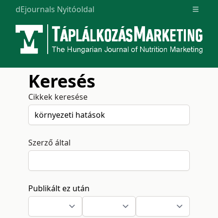
dEjournals Nyitóoldal
Open m
Keresés
Cikkek keresése
Szerző által
Publikált ez után