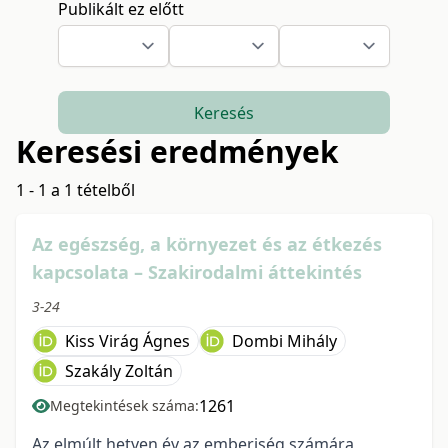
Publikált ez előtt
Keresés
Keresési eredmények
1 - 1 a 1 tételből
Az egészség, a környezet és az étkezés
kapcsolata – Szakirodalmi áttekintés
3-24
Kiss Virág Ágnes
Dombi Mihály
Szakály Zoltán
1261
Megtekintések száma:
Az elmúlt hetven év az emberiség számára