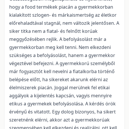
hogy a food termékek piacán a gyermekkorban
kialakított szlogen- és márkaismertség az életkor
előrehaladtával stagnál, nem változik jelentősen. A
siker titka nem a fiatal- és felnőtt korúak
meggyőzésében rejlik. A befolyásolást már a
gyermekkorban meg kell tenni. Nem elkezdeni
szükséges a befolyásolást, hanem a gyermekkor
végeztével befejezni. A gyermekkorú személyből
már fogyasztót kell nevelni a fiatalkorba történő
belépése előtt, ha sikereket akarunk elérni az
élelmiszerek piacán. Joggal merülnek fel etikai
aggályok a kijelentés kapcsán, vagyis mennyire
etikus a gyermekek befolyásolása. A kérdés örök
érvényű és vitatott. Egy dolog bizonyos, ha sikert
szeretnénk elérni, akkor azt a gyermekkorúak
szegmensében kell elkezdeni és realizálni, ott kell