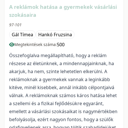
A reklámok hatása a gyermekek vásárlási
szokásaira
97-101
Gál Tímea
Hankó Fruzsina
500
Megtekintések száma:
Összefoglalva megállapítható, hogy a reklám
részese az életünknek, a mindennapjainknak, ha
akarjuk, ha nem, szinte lehetetlen elkerülni. A
reklámoknak a gyermekek vannak a leginkább
kitéve, minél kisebbek, annál inkább célpontjaivá
válnak. A reklámoknak számos káros hatása lehet
a szellemi és a fizikai fejlődésükre egyaránt,
emellett a vásárlási szokásaikat is nagymértékben
befolyásolja, ezért nagyon fontos, hogy a szülők
odafigyeljenek arra, hogyan töltik szabadidejüket