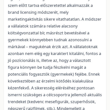
szem előtt tartva előszeretettel alkalmazzák a
brand licensing módszerét, mely
marketingaktivitás sikere vitathatatlan. A módszer
a vállalatok számára relatíve alacsony
költségvonzattal bír, másrészt bevetésével a
gyermekek könnyebben tudnak azonosulni a
márkával – magukénak érzik azt. A vállalatoknak
azonban nem elég egy karaktert kitalálni, fontos a
jó pozícionálás is, illetve az, hogy a választott
figura könnyen be tudja fészkelni magát a
potenciális fogyasztók (gyermekek) fejébe. Ennek
következtében az érzelmi kötődés kialakulása
kézenfekvő. A sikeresség eléréséhez pontosan
ismerni szükséges a célcsoportra jellemző aktuális
trendeket (kedvenc mesefigurák, szuperhősök,
népszerű rajzfilmek, stb.). Mindemellett a