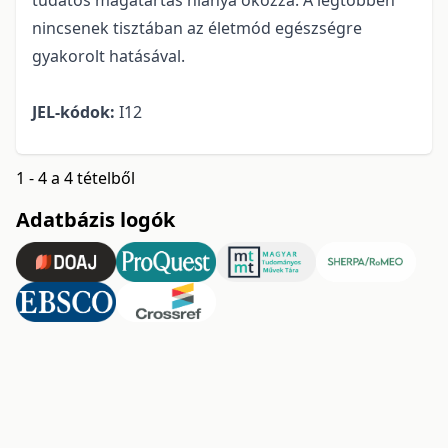
tudatos magatartás hiánya okozza. A legtöbben
nincsenek tisztában az életmód egészségre
gyakorolt hatásával.
JEL-kódok:
I12
1 - 4 a 4 tételből
Adatbázis logók