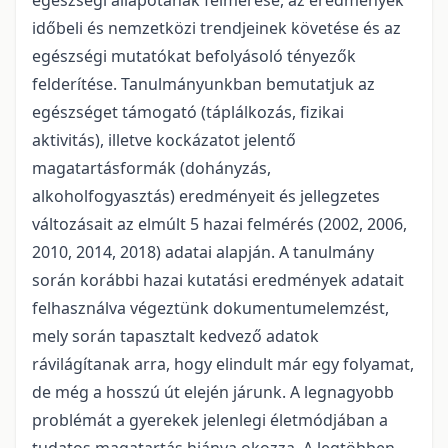
egészségi állapotának felmérése, az eredmények
időbeli és nemzetközi trendjeinek követése és az
egészségi mutatókat befolyásoló tényezők
felderítése. Tanulmányunkban bemutatjuk az
egészséget támogató (táplálkozás, fizikai
aktivitás), illetve kockázatot jelentő
magatartásformák (dohányzás,
alkoholfogyasztás) eredményeit és jellegzetes
változásait az elmúlt 5 hazai felmérés (2002, 2006,
2010, 2014, 2018) adatai alapján. A tanulmány
során korábbi hazai kutatási eredmények adatait
felhasználva végeztünk dokumentumelemzést,
mely során tapasztalt kedvező adatok
rávilágítanak arra, hogy elindult már egy folyamat,
de még a hosszú út elején járunk. A legnagyobb
problémát a gyerekek jelenlegi életmódjában a