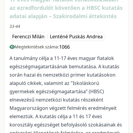
az ezredfordulót követően a HBSC kutatás
adatai alapján – Szakirodalmi áttekintés
33-44
Ferenczi Milán
Lenténé Puskás Andrea
1066
Megtekintések száma:
A tanulmány célja a 11-17 éves magyar fiatalok
egészségmagatartásának bemutatása. A kutatás
során hazai és nemzetközi primer kutatásokon
alapuló cikkek, valamint az "Iskoláskorú
gyermekek egészségmagatartása” (HBSC)
elnevezésű nemzetközi kutatás részeként
Magyarországon végzett felmérés eredményeit
elemeztük. A kutatás célja a 11 és 17 éves
korosztály egészséget befolyásoló szokásainak és