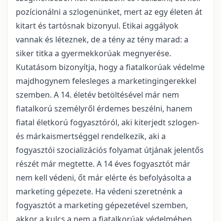
pozícionálni a szlogenünket, mert az egy életen át
kitart és tartósnak bizonyul. Etikai aggályok
vannak és léteznek, de a tény az tény marad: a
siker titka a gyermekkorúak megnyerése.
Kutatásom bizonyítja, hogy a fiatalkorúak védelme
majdhogynem felesleges a marketingingerekkel
szemben. A 14. életév betöltésével már nem
fiatalkorú személyről érdemes beszélni, hanem
fiatal életkorú fogyasztóról, aki kiterjedt szlogen-
és márkaismertséggel rendelkezik, aki a
fogyasztói szocializációs folyamat útjának jelentős
részét már megtette. A 14 éves fogyasztót már
nem kell védeni, őt már elérte és befolyásolta a
marketing gépezete. Ha védeni szeretnénk a
fogyasztót a marketing gépezetével szemben,
akkor a kulcs a nem a fiatalkorúak védelmében,