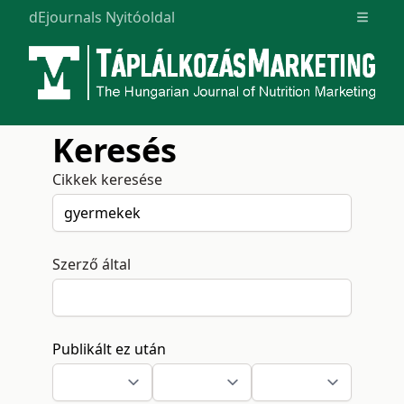
dEjournals Nyitóoldal
Open m
Keresés
Cikkek keresése
Szerző által
Publikált ez után