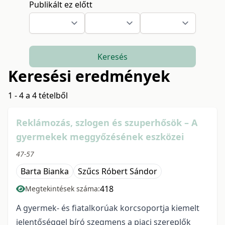
Publikált ez előtt
Keresés
Keresési eredmények
1 - 4 a 4 tételből
Reklámozás, szlogen és szuperhősök – A
gyermekek meggyőzésének eszközei
47-57
Barta Bianka
Szűcs Róbert Sándor
418
Megtekintések száma:
A gyermek- és fiatalkorúak korcsoportja kiemelt
jelentőséggel bíró szegmens a piaci szereplők