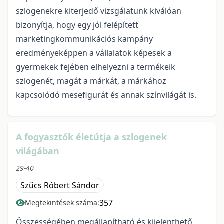
szlogenekre kiterjedő vizsgálatunk kiválóan
bizonyítja, hogy egy jól felépített
marketingkommunikációs kampány
eredményeképpen a vállalatok képesek a
gyermekek fejében elhelyezni a termékeik
szlogenét, magát a márkát, a márkához
kapcsolódó mesefigurát és annak színvilágát is.
A fogyasztók életútja a szlogenek
világában
29-40
Szűcs Róbert Sándor
357
Megtekintések száma:
Összességében megállapítható és kijelenthető,