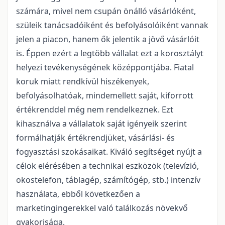
számára, mivel nem csupán önálló vásárlóként,
szüleik tanácsadóiként és befolyásolóiként vannak
jelen a piacon, hanem ők jelentik a jövő vásárlóit
is. Éppen ezért a legtöbb vállalat ezt a korosztályt
helyezi tevékenységének középpontjába. Fiatal
koruk miatt rendkívül hiszékenyek,
befolyásolhatóak, mindemellett saját, kiforrott
értékrenddel még nem rendelkeznek. Ezt
kihasználva a vállalatok saját igényeik szerint
formálhatják értékrendjüket, vásárlási- és
fogyasztási szokásaikat. Kiváló segítséget nyújt a
célok elérésében a technikai eszközök (televízió,
okostelefon, táblagép, számítógép, stb.) intenzív
használata, ebből következően a
marketingingerekkel való találkozás növekvő
gyakorisága.