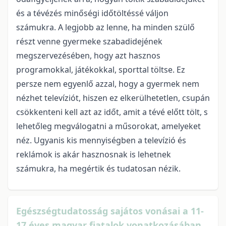
és a tévézés minőségi időtöltéssé váljon
számukra. A legjobb az lenne, ha minden szülő
részt venne gyermeke szabadidejének
megszervezésében, hogy azt hasznos
programokkal, játékokkal, sporttal töltse. Ez
persze nem egyenlő azzal, hogy a gyermek nem
nézhet televíziót, hiszen ez elkerülhetetlen, csupán
csökkenteni kell azt az időt, amit a tévé előtt tölt, s
lehetőleg megválogatni a műsorokat, amelyeket
néz. Ugyanis kis mennyiségben a televízió és
reklámok is akár hasznosnak is lehetnek
számukra, ha megértik és tudatosan nézik.
Egészségtudatosság sajátos vonásai a 11-
17 éves magyar fiatalok vonatkozásában