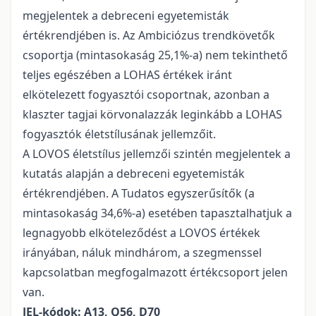
megjelentek a debreceni egyetemis­ták
értékrendjében is. Az Ambiciózus trendkö­vetők
csoportja (mintasokaság 25,1%-a) nem tekinthető
teljes egészében a LOHAS értékek iránt
elkötelezett fogyasztói csoportnak, azon­ban a
klaszter tagjai körvonalazzák leginkább a LOHAS
fogyasztók életstílusának jellemzőit.
A LOVOS életstílus jellemzői szintén meg­jelentek a
kutatás alapján a debreceni egye­temisták
értékrendjében. A Tudatos egysze­rűsítők (a
mintasokaság 34,6%-a) esetében tapasztalhatjuk a
legnagyobb elköteleződést a LOVOS értékek
irányában, náluk mindhárom, a szegmenssel
kapcsolatban megfogalmazott értékcsoport jelen
van.
JEL-kódok: A13, Q56, D70