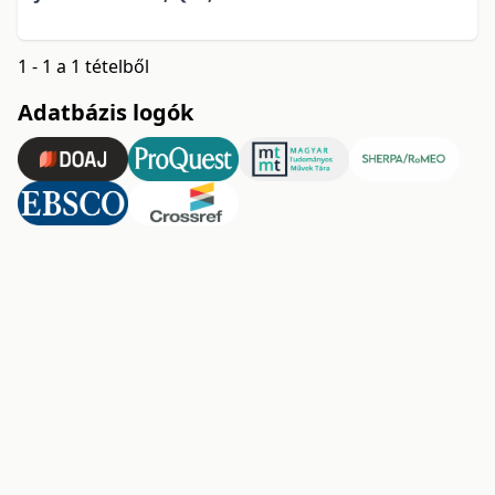
1 - 1 a 1 tételből
Adatbázis logók