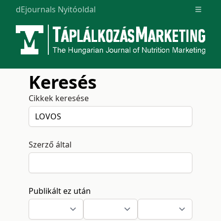
dEjournals Nyitóoldal
Open m
Keresés
Cikkek keresése
Szerző által
Publikált ez után