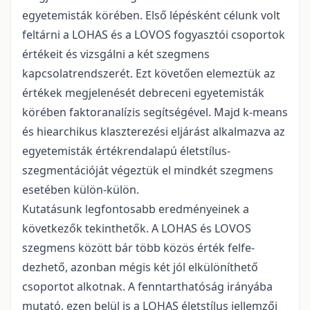
egyetemisták körében. Első lépésként célunk volt
feltárni a LOHAS és a LOVOS fogyasztói csoportok
értékeit és vizsgálni a két szegmens
kapcsolatrendszerét. Ezt követően elemeztük az
értékek megjelenését debreceni egyetemis­ták
körében faktoranalízis segítségével. Majd k-means
és hiearchikus klaszterezési eljárást alkalmazva az
egyetemisták értékrendalapú életstílus-
szegmentációját végeztük el mindkét szegmens
esetében külön-külön.
Kutatásunk legfontosabb eredményeinek a
következők tekinthetők. A LOHAS és LOVOS
szegmens között bár több közös érték felfe­
dezhető, azonban mégis két jól elkülöníthető
csoportot alkotnak. A fenntarthatóság irányá­ba
mutató, ezen belül is a LOHAS életstílus jellemzői