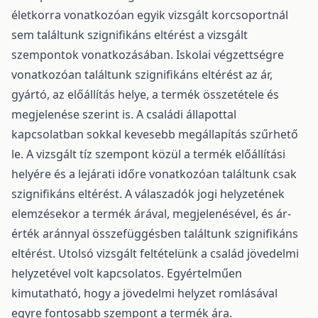
életkorra vonatkozóan egyik vizsgált korcsoportnál
sem találtunk szignifikáns eltérést a vizsgált
szempontok vonatkozásában. Iskolai végzettségre
vonatkozóan találtunk szignifikáns eltérést az ár,
gyártó, az előállítás helye, a termék összetétele és
megjelenése szerint is. A családi állapottal
kapcsolatban sokkal kevesebb megállapítás szűrhető
le. A vizsgált tíz szempont közül a termék előállítási
helyére és a lejárati időre vonatkozóan találtunk csak
szignifikáns eltérést. A válaszadók jogi helyzetének
elemzésekor a termék árával, megjelenésével, és ár-
érték aránnyal összefüggésben találtunk szignifikáns
eltérést. Utolsó vizsgált feltételünk a család jövedelmi
helyzetével volt kapcsolatos. Egyértelműen
kimutatható, hogy a jövedelmi helyzet romlásával
egyre fontosabb szempont a termék ára.