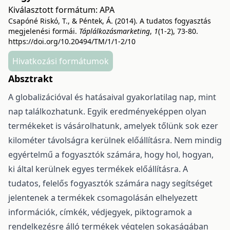
Kiválasztott formátum:
APA
Csapóné Riskó, T., & Péntek, Á. (2014). A tudatos fogyasztás
megjelenési formái.
Táplálkozásmarketing
,
1
(1-2), 73-80.
https://doi.org/10.20494/TM/1/1-2/10
Hivatkozási formátumok
Absztrakt
A globalizációval és hatásaival gyakorlatilag nap, mint
nap találkozhatunk. Egyik eredményeképpen olyan
termékeket is vásárolhatunk, amelyek tőlünk sok ezer
kilométer távolságra kerülnek előállításra. Nem mindig
egyértelmű a fogyasztók számára, hogy hol, hogyan,
ki által kerülnek egyes termékek előállításra. A
tudatos, felelős fogyasztók számára nagy segítséget
jelentenek a termékek csomagolásán elhelyezett
információk, címkék, védjegyek, piktogramok a
rendelkezésre álló termékek végtelen sokaságában