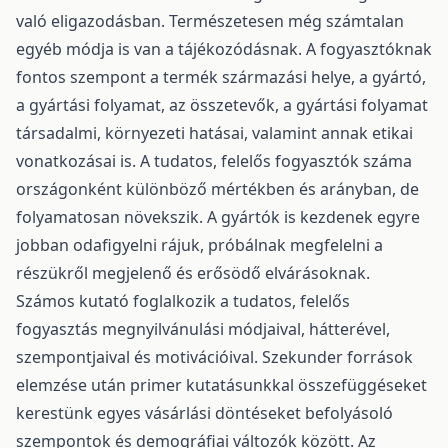
való eligazodásban. Természetesen még számtalan
egyéb módja is van a tájékozódásnak. A fogyasztóknak
fontos szempont a termék származási helye, a gyártó,
a gyártási folyamat, az összetevők, a gyártási folyamat
társadalmi, környezeti hatásai, valamint annak etikai
vonatkozásai is. A tudatos, felelős fogyasztók száma
országonként különböző mértékben és arányban, de
folyamatosan növekszik. A gyártók is kezdenek egyre
jobban odafigyelni rájuk, próbálnak megfelelni a
részükről megjelenő és erősödő elvárásoknak.
Számos kutató foglalkozik a tudatos, felelős
fogyasztás megnyilvánulási módjaival, hátterével,
szempontjaival és motivációival. Szekunder források
elemzése után primer kutatásunkkal összefüggéseket
kerestünk egyes vásárlási döntéseket befolyásoló
szempontok és demográfiai változók között. Az