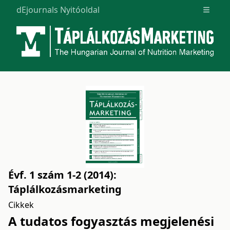
dEjournals Nyitóoldal
Open m
Évf. 1 szám 1-2 (2014):
Táplálkozásmarketing
Cikkek
A tudatos fogyasztás megjelenési