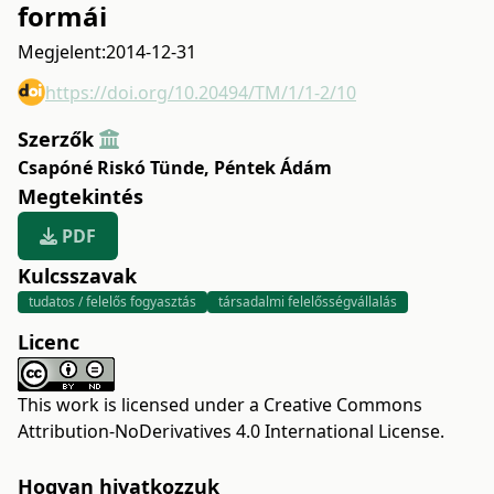
formái
Megjelent:
2014-12-31
https://doi.org/10.20494/TM/1/1-2/10
Szerzők
Csapóné Riskó Tünde
,
Péntek Ádám
Megtekintés
PDF
Kulcsszavak
tudatos / felelős fogyasztás
társadalmi felelősségvállalás
Licenc
This work is licensed under a
Creative Commons
Attribution-NoDerivatives 4.0 International License
.
Hogyan hivatkozzuk