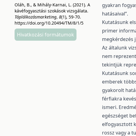
Oláh, B., & Mihály-Karnai, L. (2021). A
gyakran fogyas
kávéfogyasztási szokások vizsgálata.
hatásaival”.
Táplálkozásmarketing
,
8
(1), 59-70.
Kutatásunk els
https://doi.org/10.20494/TM/8/1/5
primer informá
Hivatkozási formátumok
megkérdezés je
Az általunk vi
nem reprezent
tekintjük repr
Kutatásunk sor
emberek többs
gyakorolt ​​hat
férfiakra kevé
ismeri. Eredmé
egészséget be
elfogyasztott 
rossz vagy a t