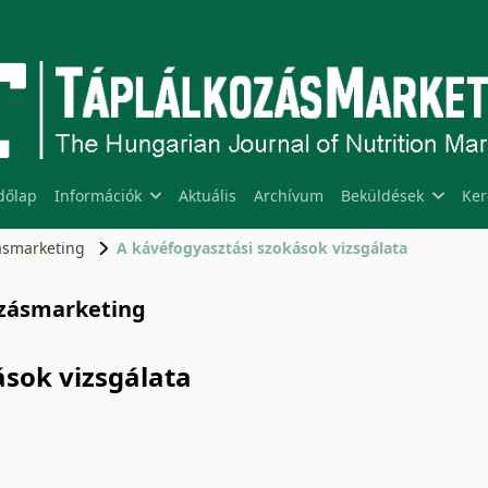
dőlap
Információk
Aktuális
Archívum
Beküldések
Ker
zásmarketing
A kávéfogyasztási szokások vizsgálata
kozásmarketing
ások vizsgálata