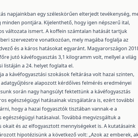
ás napjainkban egy széleskörűen elterjedt tevékenység, m
g minden pontjára. Kijelenthető, hogy igen népszerű ital,
 változata ismert. A koffein számtalan hatását tartjuk
beri szervezetre vonatkozóan, mely magába foglalja az
dvező és a káros hatásokat egyaránt. Magyarországon 201
főre jutó kávéfogyasztás 3,1 kilogramm volt, mellyel a világ
 listáján a 24. helyet foglalta el.
ja a kávéfogyasztási szokások feltárása volt hazai szinten,
 adatgyűjtésre alapozott kérdőíves felmérés eredményei
ásunk során nagy hangsúlyt fektettünk a kávéfogyasztás
ros egészségügyi hatásainak vizsgálatára is, ezért további
tárni, hogy a hazai fogyasztók tisztában vannak-e a
 egészségügyi hatásaival. Továbbá megvizsgáltuk a
 okait és az elfogyasztott mennyiségeket is. A kutatásaink
ozott hipotézisünk a következő volt: „Azok az emberek, a