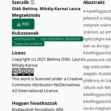
Szerzők
Absztrakt
Oláh Bettina
,
Mihály-Karnai Laura
A kávéfogyaszt
Megtekintés
jellemző a vilá
PDF
melynek számos
számon, az em
Kulcsszavak
egészségre ke
kávéfogyasztás
egészségtudatos táplálkozás
fogyasztói szokások
ban az évi egy 
Licenc
kávéfogyasztási
Copyright (c) 2021 Bettina Oláh, Laura
Kutatásunk cél
Mihály-Karnai
egy szekunder
alapján. Kutat
This work is licensed under a
Creative
jótékony és ká
Commons Attribution-NoDerivatives
célunk volt fel
4.0 International License
.
kávéfogyasztás
kávéfogyasztás
Hogyan hivatkozzuk
során meghatár
Kiválasztott formátum:
APA