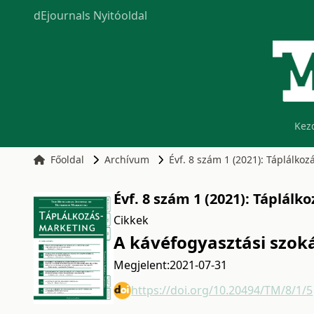
dEjournals Nyitóoldal
Kez
Főoldal
Archívum
Évf. 8 szám 1 (2021): Táplálko
Évf. 8 szám 1 (2021): Táplál
Cikkek
A kávéfogyasztási szok
Megjelent:
2021-07-31
https://doi.org/10.20494/TM/8/1/5