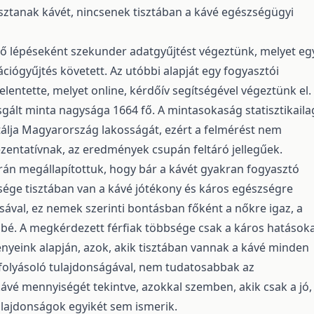
ztanak kávét, nincsenek tisztában a kávé egészségügyi
ő lépéseként szekunder adatgyűjtést végeztünk, melyet eg
ciógyűjtés követett. Az utóbbi alapját egy fogyasztói
lentette, melyet online, kérdőív segítségével végeztünk el.
zsgált minta nagysága 1664 fő. A mintasokaság statisztikaila
álja Magyarország lakosságát, ezért a felmérést nem
ezentatívnak, az eredmények csupán feltáró jellegűek.
án megállapítottuk, hogy bár a kávét gyakran fogyasztó
ége tisztában van a kávé jótékony és káros egészségre
ásával, ez nemek szerinti bontásban főként a nőkre igaz, a
sbé. A megkérdezett férfiak többsége csak a káros hatások
nyeink alapján, azok, akik tisztában vannak a kávé minden
folyásoló tulajdonságával, nem tudatosabbak az
kávé mennyiségét tekintve, azokkal szemben, akik csak a jó,
ulajdonságok egyikét sem ismerik.