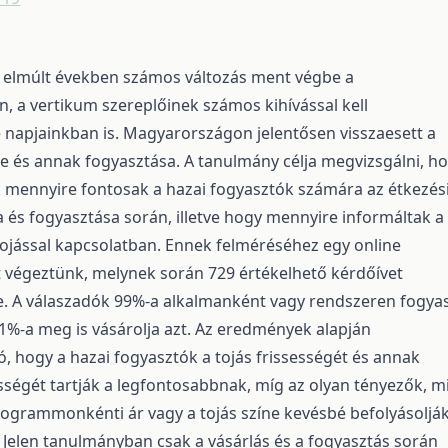
elmúlt években számos változás ment végbe a
, a vertikum szereplőinek számos kihívással kell
napjainkban is. Magyarországon jelentősen visszaesett a
se és annak fogyasztása. A tanulmány célja megvizsgálni, h
 mennyire fontosak a hazai fogyasztók számára az étkezés
a és fogyasztása során, illetve hogy mennyire informáltak a
tojással kapcsolatban. Ennek felméréséhez egy online
végeztünk, melynek során 729 értékelhető kérdőívet
e. A válaszadók 99%-a alkalmanként vagy rendszeren fogya
,1%-a meg is vásárolja azt. Az eredmények alapján
, hogy a hazai fogyasztók a tojás frissességét és annak
ségét tartják a legfontosabbnak, míg az olyan tényezők, m
ilogrammonkénti ár vagy a tojás színe kevésbé befolyásoljá
 Jelen tanulmányban csak a vásárlás és a fogyasztás során