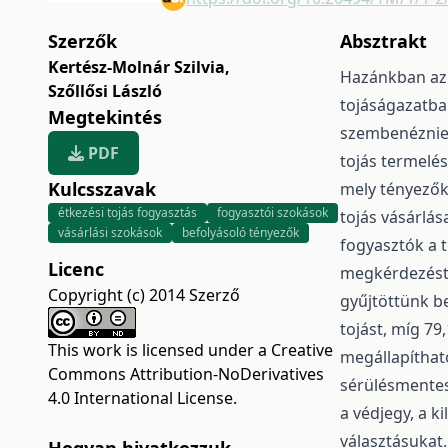
Szerzők
Absztrakt
Kertész-Molnár Szilvia
,
Hazánkban az 
Szőllősi László
tojáságazatban
Megtekintés
szembenéznie 
PDF
tojás termelé
Kulcsszavak
mely tényezők
étkezési tojás fogyasztás
fogyasztói szokások
tojás vásárlás
vásárlási szokások
befolyásoló tényezők
fogyasztók a 
Licenc
megkérdezést 
Copyright (c) 2014 Szerző
gyűjtöttünk b
tojást, míg 79
This work is licensed under a
Creative
megállapítható
Commons Attribution-NoDerivatives
sérülésmentes
4.0 International License
.
a védjegy, a k
választásukat.
Hogyan hivatkozzuk