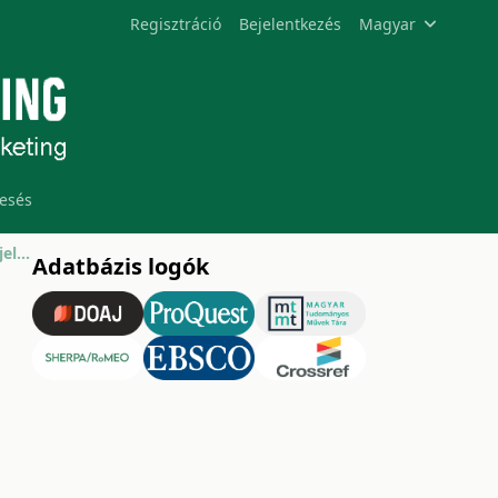
Regisztráció
Bejelentkezés
Magyar
esés
Az étkezési tojás fogyasztási szokásainak főbb jellemzői Magyarországon
Adatbázis logók