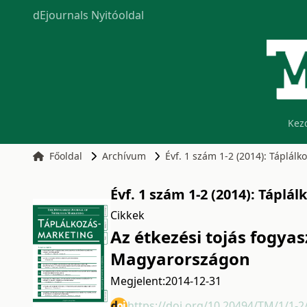
dEjournals Nyitóoldal
Kez
Főoldal
Archívum
Évf. 1 szám 1-2 (2014): Táplál
Évf. 1 szám 1-2 (2014): Tápl
Cikkek
Az étkezési tojás fogyas
Magyarországon
Megjelent:
2014-12-31
https://doi.org/10.20494/TM/1/1-2