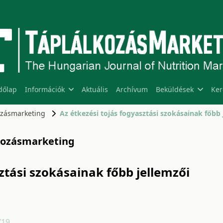
dőlap
Információk
Aktuális
Archívum
Beküldések
Ker
kozásmarketing
álkozásmarketing
ztási szokásainak főbb jellemzői
/19