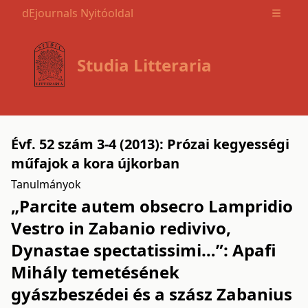
dEjournals Nyitóoldal
Open m
Studia Litteraria
Évf. 52 szám 3-4 (2013): Prózai kegyességi
műfajok a kora újkorban
Tanulmányok
„Parcite autem obsecro Lampridio
Vestro in Zabanio redivivo,
Dynastae spectatissimi…”: Apafi
Mihály temetésének
gyászbeszédei és a szász Zabanius