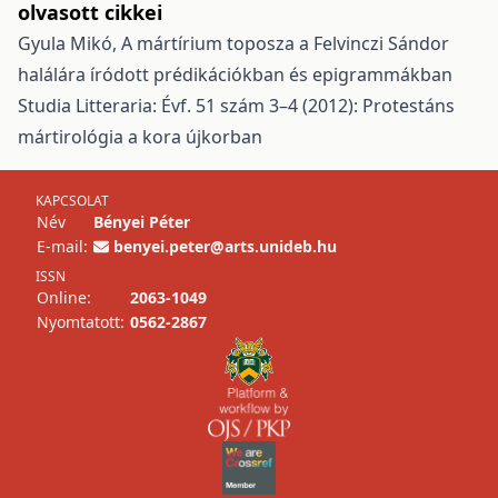
olvasott cikkei
Gyula Mikó,
A mártírium toposza a Felvinczi Sándor
halálára íródott prédikációkban és epigrammákban
Studia Litteraria: Évf. 51 szám 3–4 (2012): Protestáns
mártirológia a kora újkorban
KAPCSOLAT
Név
Bényei Péter
E-mail:
benyei.peter@arts.unideb.hu
ISSN
Online:
2063-1049
Nyomtatott:
0562-2867