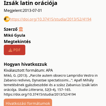
Izsák latin orációja
Megjelent:
2013-07-01
https://doi.org/10.37415/studia/2013/52/4194
Szerző
Mikó Gyula
Megtekintés
PDF
Hogyan hivatkozzuk
Kiválasztott formátum:
APA
Mikó, G. (2013). „Parcite autem obsecro Lampridio Vestro in
Zabanio redivivo, Dynastae spectatissimi…”: Apafi Mihály
temetésének gyászbeszédei és a szász Zabanius Izsák latin
orációja.
Studia Litteraria
,
52
(3-4), 157–165.
https://doi.org/10.37415/studia/2013/52/4194
Hivatkozási formátumok