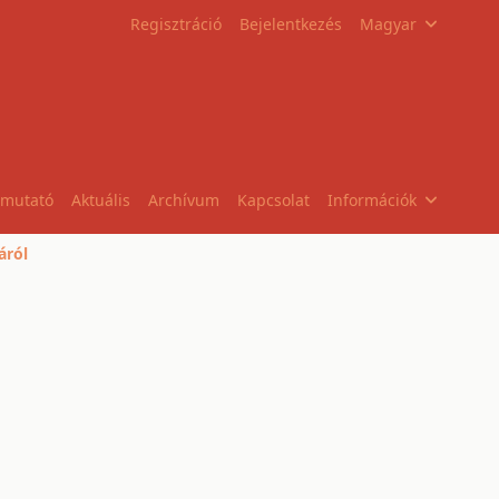
Regisztráció
Bejelentkezés
Magyar
tmutató
Aktuális
Archívum
Kapcsolat
Információk
áról