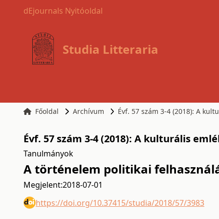
dEjournals Nyitóoldal
Studia Litteraria
Főoldal
Archívum
Évf. 57 szám 3-4 (2018): A kult
Évf. 57 szám 3-4 (2018): A kulturális em
Tanulmányok
A történelem politikai felhasznál
Megjelent:
2018-07-01
https://doi.org/10.37415/studia/2018/57/3983