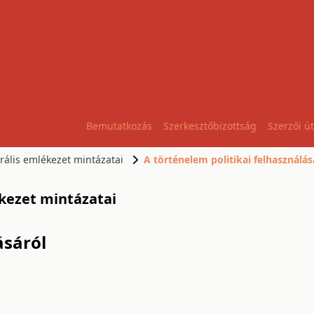
Bemutatkozás
Szerkesztőbizottság
Szerzői ú
urális emlékezet mintázatai
A történelem politikai felhasználás
lékezet mintázatai
ásáról