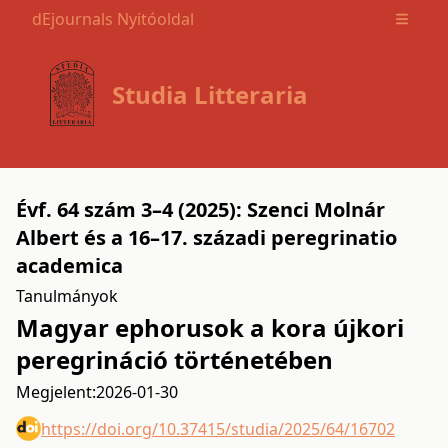
dEjournals Nyitóoldal
Open m
Studia Litteraria
Évf. 64 szám 3–4 (2025): Szenci Molnár
Albert és a 16–17. századi peregrinatio
academica
Tanulmányok
Magyar ephorusok a kora újkori
peregrináció történetében
Megjelent:
2026-01-30
https://doi.org/10.37415/studia/2025/64/16702