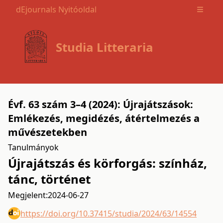
dEjournals Nyitóoldal
Open m
Studia Litteraria
Évf. 63 szám 3–4 (2024): Újrajátszások:
Emlékezés, megidézés, átértelmezés a
művészetekben
Tanulmányok
Újrajátszás és körforgás: színház,
tánc, történet
Megjelent:
2024-06-27
https://doi.org/10.37415/studia/2024/63/14554