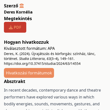
Szerző
Deres Kornélia
Megtekintés
PDF
Hogyan hivatkozzuk
Kiválasztott formátum:
APA
Deres, K. (2024). Újrajátszás és körforgás: színház, tánc,
történet.
Studia Litteraria
,
63
(3–4), 149–161.
https://doi.org/10.37415/studia/2024/63/14554
Hivatkozási formátumok
Absztrakt
In recent decades, contemporary dance and theatre
performers have explored various ways in which
bodily energies, sounds, movements, gestures, and