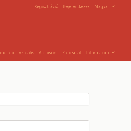
Regisztráció
Bejelentkezés
Magyar
tmutató
Aktuális
Archívum
Kapcsolat
Információk