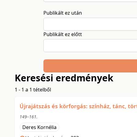
Publikált ez után
Publikált ez előtt
Keresési eredmények
1 - 1 a 1 tételből
Újrajátszás és körforgás: színház, tánc, tö
149–161.
Deres Kornélia