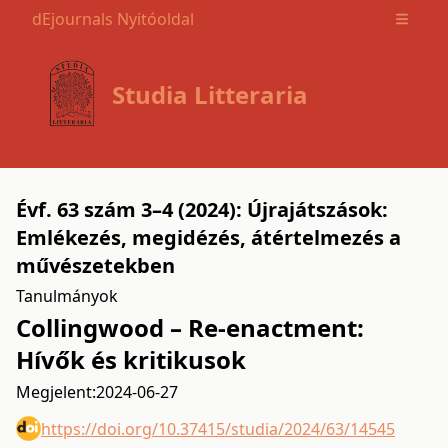
dEjournals Nyitóoldal
Open m
Studia Litteraria
Évf. 63 szám 3–4 (2024): Újrajátszások:
Emlékezés, megidézés, átértelmezés a
művészetekben
Tanulmányok
Collingwood – Re-enactment:
Hívők és kritikusok
Megjelent:
2024-06-27
https://doi.org/10.37415/studia/2024/63/14545