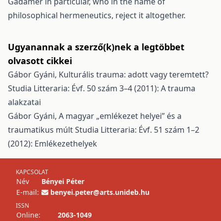
Gadamer in particular, who in the name of
philosophical hermeneutics, reject it altogether.
Ugyanannak a szerző(k)nek a legtöbbet
olvasott cikkei
Gábor Gyáni,
Kulturális trauma: adott vagy teremtett?
Studia Litteraria: Évf. 50 szám 3–4 (2011): A trauma
alakzatai
Gábor Gyáni,
A magyar „emlékezet helyei” és a
traumatikus múlt
Studia Litteraria: Évf. 51 szám 1–2
(2012): Emlékezethelyek
KAPCSOLAT
Név
Bényei Péter
E-mail:
benyei.peter@arts.unideb.hu
ISSN
Online:
2063-1049