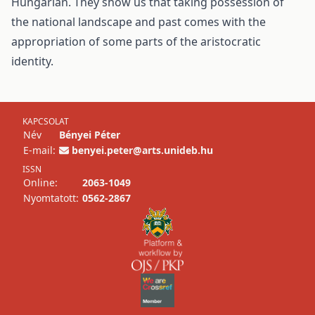
Hungarian. They show us that taking possession of
the national landscape and past comes with the
appropriation of some parts of the aristocratic
identity.
KAPCSOLAT
Név
Bényei Péter
E-mail:
benyei.peter@arts.unideb.hu
ISSN
Online:
2063-1049
Nyomtatott:
0562-2867