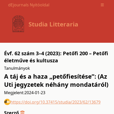
dEjournals Nyitóoldal
Open m
Studia Litteraria
Évf. 62 szám 3–4 (2023): Petőfi 200 – Petőfi
életműve és kultusza
Tanulmányok
A táj és a haza „petőfiesítése”: (Az
Uti jegyzetek néhány mondatáról)
Megjelent:
2024-01-23
https://doi.org/10.37415/studia/2023/62/13679
Szerző