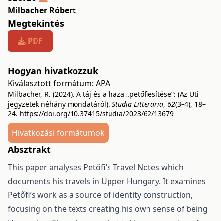
Milbacher Róbert
Megtekintés
PDF
Hogyan hivatkozzuk
Kiválasztott formátum:
APA
Milbacher, R. (2024). A táj és a haza „petőfiesítése”: (Az Uti
jegyzetek néhány mondatáról).
Studia Litteraria
,
62
(3–4), 18–
24.
https://doi.org/10.37415/studia/2023/62/13679
Hivatkozási formátumok
Absztrakt
This paper analyses Petőfi’s Travel Notes which
documents his travels in Upper Hungary. It examines
Petőfi’s work as a source of identity construction,
focusing on the texts creating his own sense of being