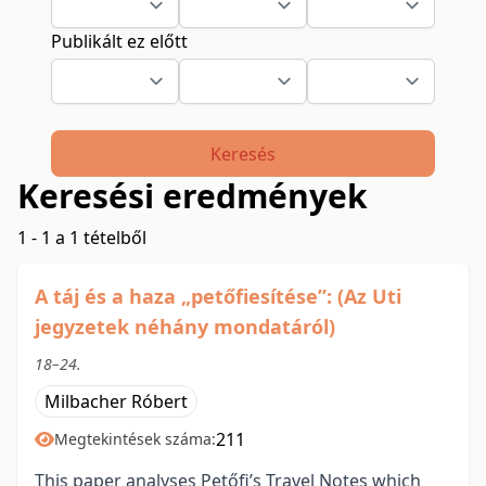
Publikált ez előtt
Keresés
Keresési eredmények
1 - 1 a 1 tételből
A táj és a haza „petőfiesítése”: (Az Uti
jegyzetek néhány mondatáról)
18–24.
Milbacher Róbert
211
Megtekintések száma:
This paper analyses Petőfi’s Travel Notes which