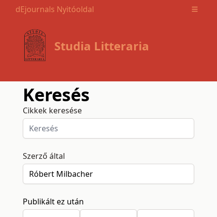
dEjournals Nyitóoldal
Open m
Studia Litteraria
Keresés
Cikkek keresése
Szerző által
Publikált ez után