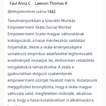
Faul Anna C
Lawson Thomas R
1442
Megtekintések száma:
Tanulmányunkban a Szociális Munkás
Empowerment Skála (Social Worker
Empowerment Scale) magyar változatának
kidolgozását, a hazai mérőeszköz validálási
folyamatát, illetve a skála érvényességére
vonatkozó empirikus adatfelvétel legfontosabb
eredményeit mutatjuk be, elsősorban reliabilitás
vizsgálatokra támaszkodva. A skála a
gyakorlatban dolgozó szakemberek
empowerment-szintjét hivatott mérni. Kutatásunk
meggyőzően bizonyította, hogy a skála magyar
változata valid, megfelelően működik, alkalmas
arra, hogy a hazai kutatásokban is alkalmazásra