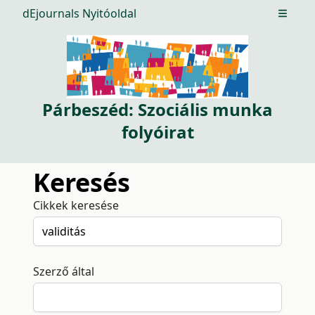
dEjournals Nyitóoldal
Open m
Párbeszéd: Szociális munka
folyóirat
Keresés
Cikkek keresése
Szerző által