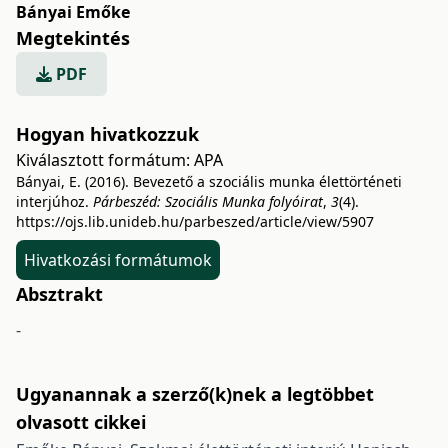
Bányai Emőke
Megtekintés
PDF
Hogyan hivatkozzuk
Kiválasztott formátum:
APA
Bányai, E. (2016). Bevezető a szociális munka élettörténeti
interjúhoz.
Párbeszéd: Szociális Munka folyóirat
,
3
(4).
https://ojs.lib.unideb.hu/parbeszed/article/view/5907
Hivatkozási formátumok
Absztrakt
-
Ugyanannak a szerző(k)nek a legtöbbet
olvasott cikkei