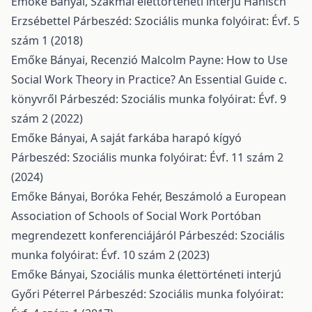
Emőke Bányai,
Szakmai élettörténeti interjú Hanisch
Erzsébettel
Párbeszéd: Szociális munka folyóirat: Évf. 5
szám 1 (2018)
Emőke Bányai,
Recenzió Malcolm Payne: How to Use
Social Work Theory in Practice? An Essential Guide c.
könyvről
Párbeszéd: Szociális munka folyóirat: Évf. 9
szám 2 (2022)
Emőke Bányai,
A saját farkába harapó kígyó
Párbeszéd: Szociális munka folyóirat: Évf. 11 szám 2
(2024)
Emőke Bányai, Boróka Fehér,
Beszámoló a European
Association of Schools of Social Work Portóban
megrendezett konferenciájáról
Párbeszéd: Szociális
munka folyóirat: Évf. 10 szám 2 (2023)
Emőke Bányai,
Szociális munka élettörténeti interjú
Győri Péterrel
Párbeszéd: Szociális munka folyóirat: