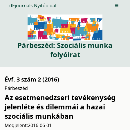
dEjournals Nyitóoldal
Open m
Párbeszéd: Szociális munka
folyóirat
Évf. 3 szám 2 (2016)
Párbeszéd
Az esetmenedzseri tevékenység
jelenléte és dilemmái a hazai
szociális munkában
Megjelent:
2016-06-01