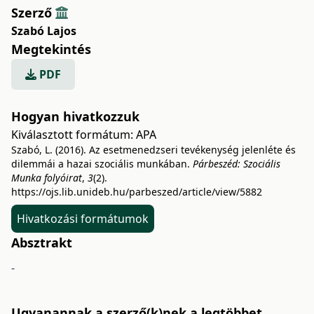
Szerző
Szabó Lajos
Megtekintés
PDF
Hogyan hivatkozzuk
Kiválasztott formátum:
APA
Szabó, L. (2016). Az esetmenedzseri tevékenység jelenléte és
dilemmái a hazai szociális munkában.
Párbeszéd: Szociális
Munka folyóirat
,
3
(2).
https://ojs.lib.unideb.hu/parbeszed/article/view/5882
Hivatkozási formátumok
Absztrakt
-
Ugyanannak a szerző(k)nek a legtöbbet