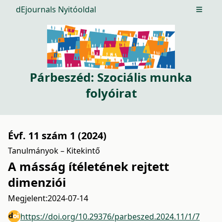
dEjournals Nyitóoldal
Open m
Párbeszéd: Szociális munka
folyóirat
Évf. 11 szám 1 (2024)
Tanulmányok – Kitekintő
A másság ítéletének rejtett
dimenziói
Megjelent:
2024-07-14
https://doi.org/10.29376/parbeszed.2024.11/1/7