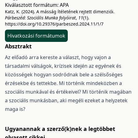
Kiválasztott formátum:
APA
Katz, K. (2024). A másság ítéletének rejtett dimenziói.
Párbeszéd: Szociális Munka folyóirat
,
11
(1).
https://doi.org/10.29376/parbeszed.2024.11/1/7
Hivatkozási formátumok
Absztrakt
Az előadó arra kereste a választ, hogy vajon a
társadalmi válságok, krízisek idején az egyének és
közösségek hogyan sodródnak bele a szélsőséges
érzésekbe és tettekbe. Mi történik mindeközben a
szociális munkával és értékeivel? Mi történik magában
a szociális munkásban, aki megéli ezeket a helyzetek
maga is?
Ugyanannak a szerző(k)nek a legtöbbet
olvasott cikkei