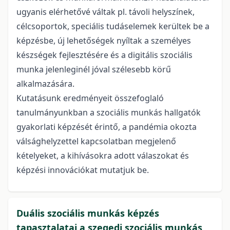
ugyanis elérhetővé váltak pl. távoli helyszínek,
célcsoportok, speciális tudáselemek kerültek be a
képzésbe, új lehetőségek nyíltak a személyes
készségek fejlesztésére és a digitális szociális
munka jelenleginél jóval szélesebb körű
alkalmazására.
Kutatásunk eredményeit összefoglaló
tanulmányunkban a szociális munkás hallgatók
gyakorlati képzését érintő, a pandémia okozta
válsághelyzettel kapcsolatban megjelenő
kételyeket, a kihívásokra adott válaszokat és
képzési innovációkat mutatjuk be.
Duális szociális munkás képzés
tapasztalatai a szegedi szociális munkás