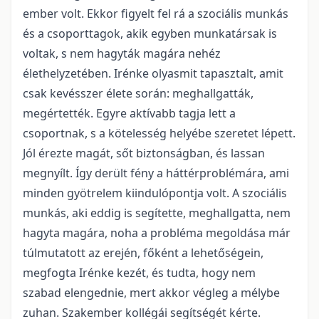
ember volt. Ekkor figyelt fel rá a szociális munkás
és a csoporttagok, akik egyben munkatársak is
voltak, s nem hagyták magára nehéz
élethelyzetében. Irénke olyasmit tapasztalt, amit
csak kevésszer élete során: meghallgatták,
megértették. Egyre aktívabb tagja lett a
csoportnak, s a kötelesség helyébe szeretet lépett.
Jól érezte magát, sőt biztonságban, és lassan
megnyílt. Így derült fény a háttérproblémára, ami
minden gyötrelem kiindulópontja volt. A szociális
munkás, aki eddig is segítette, meghallgatta, nem
hagyta magára, noha a probléma megoldása már
túlmutatott az erején, főként a lehetőségein,
megfogta Irénke kezét, és tudta, hogy nem
szabad elengednie, mert akkor végleg a mélybe
zuhan. Szakember kollégái segítségét kérte.