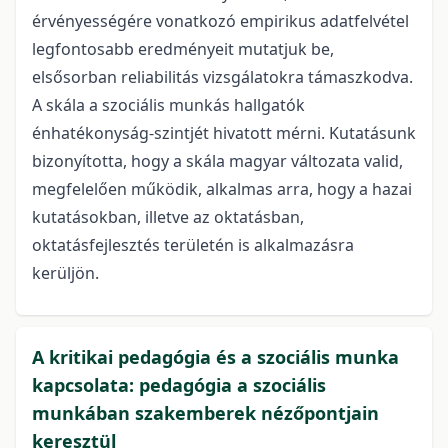
érvényességére vonatkozó empirikus adatfelvétel
legfontosabb eredményeit mutatjuk be,
elsősorban reliabilitás vizsgálatokra támaszkodva.
A skála a szociális munkás hallgatók
énhatékonyság-szintjét hivatott mérni. Kutatásunk
bizonyította, hogy a skála magyar változata valid,
megfelelően működik, alkalmas arra, hogy a hazai
kutatásokban, illetve az oktatásban,
oktatásfejlesztés területén is alkalmazásra
kerüljön.
A kritikai pedagógia és a szociális munka
kapcsolata: pedagógia a szociális
munkában szakemberek nézőpontjain
keresztül