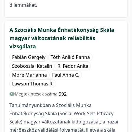
dilemmákat.
A Szociális Munka Énhatékonyság Skála
magyar változatának reliabilitás
vizsgálata
Fábián Gergely
Tóth Anikó Panna
Szoboszlai Katalin
R. Fedor Anita
Móré Marianna
Faul Anna C.
Lawson Thomas R.
992
Megtekintések száma:
Tanulmányunkban a Szociális Munka
Énhatékonyság Skála (Social Work Self-Efficacy
Scale) magyar változatának kidolgozását, a hazai
mérőeszköz validálási folyamatát, illetve a skála