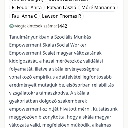
R. Fedor Anita
Patyán László
Móré Marianna
Faul Anna C
Lawson Thomas R
1442
Megtekintések száma:
Tanulmányunkban a Szociális Munkás
Empowerment Skála (Social Worker
Empowerment Scale) magyar változatának
kidolgozását, a hazai mérőeszköz validálási
folyamatát, illetve a skála érvényességére
vonatkozó empirikus adatfelvétel legfontosabb
eredményeit mutatjuk be, elsősorban reliabilitás
vizsgálatokra támaszkodva. A skála a
gyakorlatban dolgozó szakemberek
empowerment-szintjét hivatott mérni. Kutatásunk
meggyőzően bizonyította, hogy a skála magyar
változata valid, megfelelően működik, alkalmas