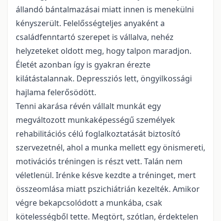
állandó bántalmazásai miatt innen is menekülni
kényszerült. Felelősségteljes anyaként a
családfenntartó szerepet is vállalva, nehéz
helyzeteket oldott meg, hogy talpon maradjon.
Életét azonban így is gyakran érezte
kilátástalannak. Depressziós lett, öngyilkossági
hajlama felerősödött.
Tenni akarása révén vállalt munkát egy
megváltozott munkaképességű személyek
rehabilitációs célú foglalkoztatását biztosító
szervezetnél, ahol a munka mellett egy önismereti,
motivációs tréningen is részt vett. Talán nem
véletlenül. Irénke késve kezdte a tréninget, mert
összeomlása miatt pszichiátrián kezelték. Amikor
végre bekapcsolódott a munkába, csak
kötelességből tette. Megtört, szótlan, érdektelen