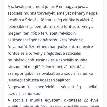
A szlovák parlament július 9-én hagyta jóvá a
szociális munka törvényét, amelyet néhány nappal
később a Szlovák Köztársaság elnöke is aláírt. A
jelen cikk célja bemutatni ezt a fontos törvényt,
megemlíteni főbb területeit, felvázolni
szükségességének hátterét, készítésének
folyamatát. Szeretném hangsúlyozni, mennyire
fontos ez a törvény a fejlődés, a szociális
munkások státuszának és a szociális munka
társadalmi megítélésének megváltoztatása
szempontjából. Szlovákiában a szociális munka
jelenlegi státusza egészen sajátos:
Nagyszámú, megfelelő végzettség nélküli
„szociális munkás”
A szociális munka egyetemi oktatását 22 évvel
ezelőtt indították újra, az első szociális munkások