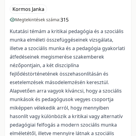
Kormos Janka
315
Megtekintések száma:
Kutatási témám a kritikai pedagógia és a szociális
munka elméleti összefüggéseinek vizsgálata,
illetve a szociális munka és a pedagógia gyakorlati
átfedéseinek megismerése szakemberek
nézőpontjain, a két diszciplína
fejlődéstörténetének összehasonlításán és
esetelemzések másodelemzésén keresztül.
Alapvetően arra vagyok kíváncsi, hogy a szociális
munkások és pedagógusok vegyes csoportja
miképpen vélekedik arról, hogy mennyiben
hasonlít vagy különbözik a kritikai vagy alternatív
pedagógiai felfogás a modern szociális munka
elméletétől, illetve mennyire látnak a szociális