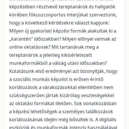
képzésében résztvevő tereptanárok és hallgatók
körében fókuszcsoportos interjúkat szerveztünk,
hogy a következő kérdésekre választ kapjunk:
Milyen új gyakorlati képzési formák alakultak ki a
„karantén” időszakban? Milyen előnyei vannak az
online oktatásnak? Mit tartanának meg a
tereptanárok a jelenleg kikísérletezett
munkaformákból a válság utáni időszakban?
Kutatásunk első eredményei azt bizonyítják, hogy
a szociális munkás képzést is erősen érintő
korlátozások a várakozásokkal ellentétben nem
szükségszerűen jártak kizárólag veszteségekkel
az oktatási formákat illetően. Sok vonatkozásban
a képzési lehetőségek a személyes találkozások
korlátozásának idején még bővültek is. A digitális
eszközök és munkaformák intenzív használatával