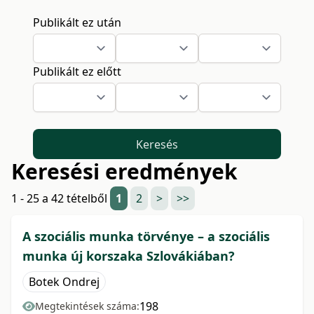
Publikált ez után
Publikált ez előtt
Keresés
Keresési eredmények
1 - 25 a 42 tételből
1
2
>
>>
A szociális munka törvénye – a szociális
munka új korszaka Szlovákiában?
Botek Ondrej
198
Megtekintések száma: