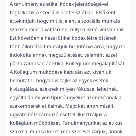
A tanulmány az etikai kódex jelentőségével
foglalkozik a szociális professzióban. Elsőként
áttekintjük, hogy mit is jelent a szociális munkás
szakma mint hivatásrend, milyen ismérvei vannak.
Ezt követően a hazai Etikai kódex létrejöttének
főbb állomásait mutatjuk be, kitérve arra, hogy mi
indokolta annak megszületését, valamint ezzel
párhuzamosan az Etikai Kollégi-um megalapítását.
A Kollégium működése kapcsán azt kívánjuk
bemutatni, hogyan is zajlik az egyes esetek
kivizsgálása, ezeknek milyen fókuszai lehetnek,
egyáltalán milyen típusú ügyeket azonosítanak a
szakemberek etikainak. Majd két anonimizált,
ügyvitelből származó esettel illusztráljuk a
Kollégium működését. Tanulmányunkat az etikus
szakmai munka keret-rendszerével zárjuk, annak