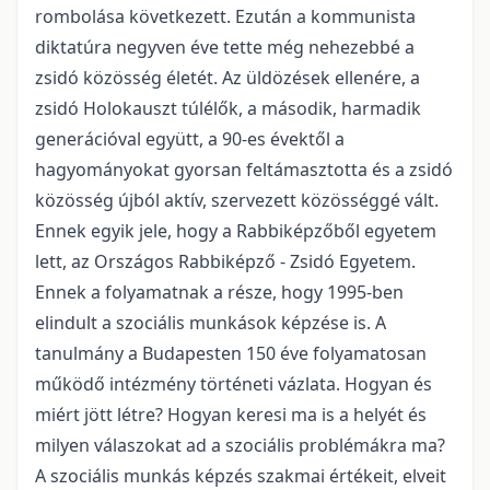
rombolása következett. Ezután a kommunista
diktatúra negyven éve tette még nehezebbé a
zsidó közösség életét. Az üldözések ellenére, a
zsidó Holokauszt túlélők, a második, harmadik
generációval együtt, a 90-es évektől a
hagyományokat gyorsan feltámasztotta és a zsidó
közösség újból aktív, szervezett közösséggé vált.
Ennek egyik jele, hogy a Rabbiképzőből egyetem
lett, az Országos Rabbiképző - Zsidó Egyetem.
Ennek a folyamatnak a része, hogy 1995-ben
elindult a szociális munkások képzése is. A
tanulmány a Budapesten 150 éve folyamatosan
működő intézmény történeti vázlata. Hogyan és
miért jött létre? Hogyan keresi ma is a helyét és
milyen válaszokat ad a szociális problémákra ma?
A szociális munkás képzés szakmai értékeit, elveit