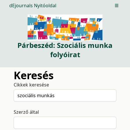
dEjournals Nyitóoldal
Open m
Párbeszéd: Szociális munka
folyóirat
Keresés
Cikkek keresése
Szerző által