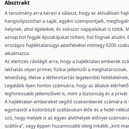
Absztrakt
A tanulmány arra keresi a választ, hogy az aktuálisan ha
hangsúlyozottan a saját, egyéni szempontjaik, megfogal
helynek, ahol éjjeleiket, és sokszor nappalaikat is töltik.
aznap hol fogják éjszakájukat tölteni, hol fognak aludni
országos hajléktalanügyi adatfelvétel mintegy 6200 sza
alkalmazza.
Az elemzés rávilágít arra, hogy a hajléktalan emberek 
lakhatás olyan primer, fizikai jellemzői a meghatározóak, m
lehetőség, illetve a létfenntartás legelemibb feltételeine
Legalább ilyen fontos számukra, hogy az általuk elérhet
legfontosabb jellemzőivel is, mint a biztonság és a privá
A hajléktalan embereket segítő szakemberek számára is 
egymástól a különböző szállásokon élők és a fedél nélkül 
szó, hogy melyek is az egyes alvóhelyek előnyei számukra
szállóra”, vagy éppen huzamosabb ideig inkább „kint ma