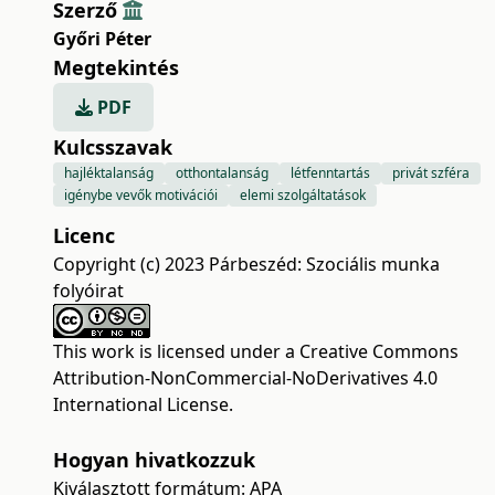
Szerző
Győri Péter
Megtekintés
PDF
Kulcsszavak
hajléktalanság
otthontalanság
létfenntartás
privát szféra
igénybe vevők motivációi
elemi szolgáltatások
Licenc
Copyright (c) 2023 Párbeszéd: Szociális munka
folyóirat
This work is licensed under a
Creative Commons
Attribution-NonCommercial-NoDerivatives 4.0
International License
.
Hogyan hivatkozzuk
Kiválasztott formátum:
APA