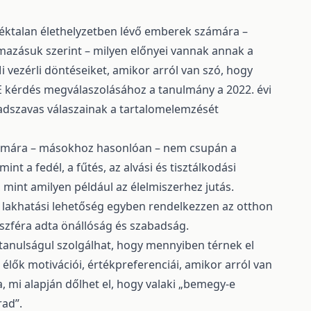
jléktalan élethelyzetben lévő emberek számára –
mazásuk szerint – milyen előnyei vannak annak a
 Mi vezérli döntéseiket, amikor arról van szó, hogy
. E kérdés megválaszolásához a tanulmány a 2022. évi
badszavas válaszainak a tartalomelemzését
számára – másokhoz hasonlóan – nem csupán a
int a fedél, a fűtés, az alvási és tisztálkodási
k, mint amilyen például az élelmiszerhez jutás.
ő lakhatási lehetőség egyben rendelkezzen az otthon
t szféra adta önállóság és szabadság.
tanulságul szolgálhat, hogy mennyiben térnek el
élők motivációi, értékpreferenciái, amikor arról van
, mi alapján dőlhet el, hogy valaki „bemegy-e
rad”.