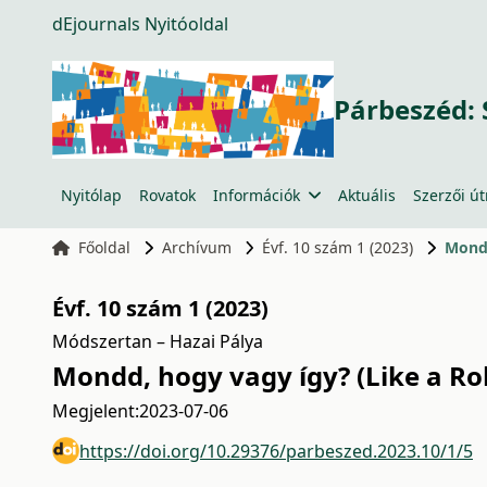
dEjournals Nyitóoldal
Párbeszéd: 
Nyitólap
Rovatok
Információk
Aktuális
Szerzői ú
Főoldal
Archívum
Évf. 10 szám 1 (2023)
Mondd
Évf. 10 szám 1 (2023)
Módszertan – Hazai Pálya
Mondd, hogy vagy így? (Like a Rol
Megjelent:
2023-07-06
https://doi.org/10.29376/parbeszed.2023.10/1/5