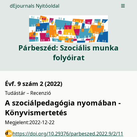
dEjournals Nyitóoldal
Open m
Párbeszéd: Szociális munka
folyóirat
Évf. 9 szám 2 (2022)
Tudástár – Recenzió
A szociálpedagógia nyomában -
Könyvismertetés
Megjelent:
2022-12-22
https://doi.org/10.29376/parbeszed.2022.9/2/11