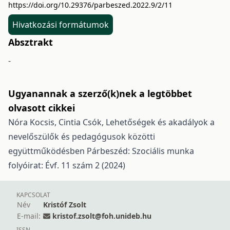
https://doi.org/10.29376/parbeszed.2022.9/2/11
Hivatkozási formátumok
Absztrakt
-
Ugyanannak a szerző(k)nek a legtöbbet
olvasott cikkei
Nóra Kocsis, Cintia Csók,
Lehetőségek és akadályok a
nevelőszülők és pedagógusok közötti
együttműködésben
Párbeszéd: Szociális munka
folyóirat: Évf. 11 szám 2 (2024)
KAPCSOLAT
Név
Kristóf Zsolt
E-mail:
kristof.zsolt@foh.unideb.hu
ISSN