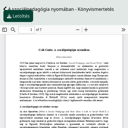
A szociálpedagógia nyomában - Könyvismertetés
Letöltés