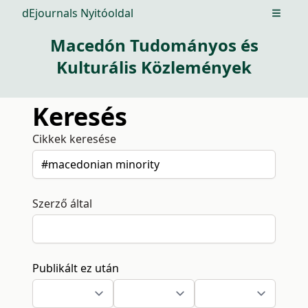
dEjournals Nyitóoldal
Open m
Macedón Tudományos és
Kulturális Közlemények
Keresés
Cikkek keresése
Szerző által
Publikált ez után