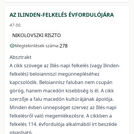
AZ ILINDEN-FELKELÉS ÉVFORDULÓJÁRA
47-50.
NIKOLOVSZKI RISZTO
278
Megtekintések száma:
Absztrakt
A cikk szövege az Illés-napi felkelés (vagy Ilinden-
felkelés) beloianniszi megünnepléséhez
kapcsolódik. Beloiannisz faluban nem csupán
görög, hanem macedón kisebbség is él. A cikk
szerzője a falu macedón kultúrájának ápolója.
Minden évben ünnepséget szervez az Illés-napi
felkelésről való megemlékezésre. A cikkben a
felkelés 114. évfordulója alkalmából írt beszéde
olvasható.