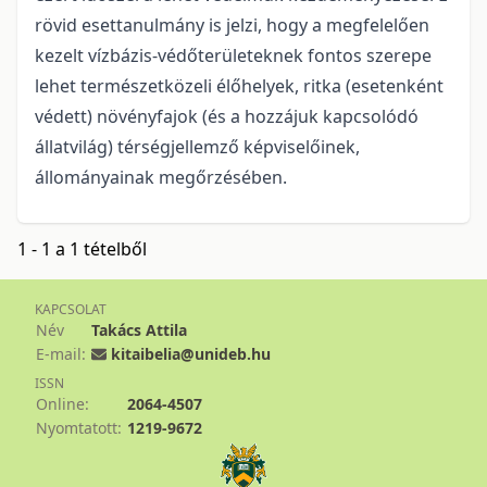
rövid esettanulmány is jelzi, hogy a megfelelően
kezelt vízbázis-védőterületeknek fontos szerepe
lehet természetközeli élőhelyek, ritka (esetenként
védett) növényfajok (és a hozzájuk kapcsolódó
állatvilág) térségjellemző képviselőinek,
állományainak megőrzésében.
1 - 1 a 1 tételből
KAPCSOLAT
Név
Takács Attila
E-mail:
kitaibelia@unideb.hu
ISSN
Online:
2064-4507
Nyomtatott:
1219-9672