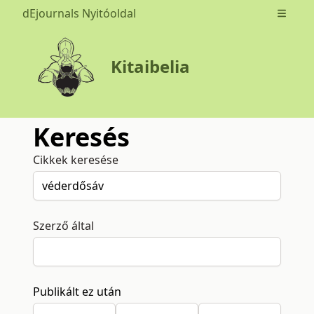
dEjournals Nyitóoldal
Open m
Kitaibelia
Keresés
Cikkek keresése
Szerző által
Publikált ez után