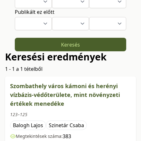
Publikált ez előtt
Keresés
Keresési eredmények
1 - 1 a 1 tételből
Szombathely város kámoni és herényi
vízbázis-védőterülete, mint növényzeti
értékek menedéke
123–125
Balogh Lajos
Szinetár Csaba
383
Megtekintések száma: