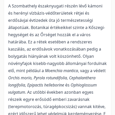
A Szombathely északnyugati részén lévő kámoni
és herényi vízbázis-védőterületek rétjei és
erdősávjai évtizedek óta jó természetességi
állapotúak. Botanikai értékeikkel szinte a Kőszegi-
hegységet és az Őrséget hozzák el a város
határába. Ez a rétek esetében a rendszeres
kaszálás, az erdősávok vonatkozásában pedig a
bolygatás hiányának volt köszönhető. Olyan
növényfajok kisebb-nagyobb állományai fordulnak
elő, mint például a
Moenchia mantica
, vagy a védett
Orchis morio,
Pyrola rotundifolia,
Cephalanthera
longifolia,
Epipactis helleborine
és
Ophioglossum
vulgatum
. Az utóbbi években azonban egyes
részeik egyre erősödő emberi zavarásnak
(terepmotorozás, túragépkocsizás) vannak kitéve,
ezért időszerű lehet védelmük kezdeményezése. E