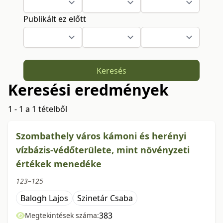
Publikált ez előtt
Keresés
Keresési eredmények
1 - 1 a 1 tételből
Szombathely város kámoni és herényi
vízbázis-védőterülete, mint növényzeti
értékek menedéke
123–125
Balogh Lajos
Szinetár Csaba
383
Megtekintések száma: