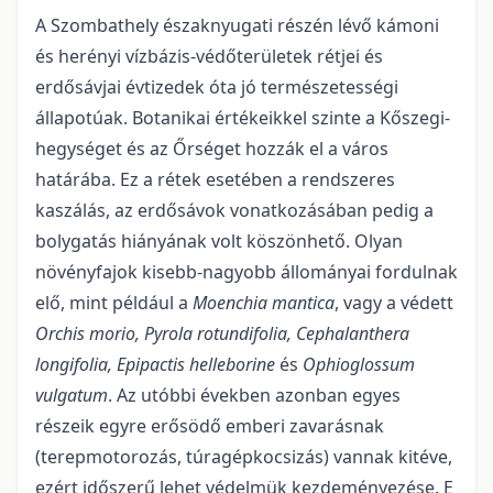
A Szombathely északnyugati részén lévő kámoni
és herényi vízbázis-védőterületek rétjei és
erdősávjai évtizedek óta jó természetességi
állapotúak. Botanikai értékeikkel szinte a Kőszegi-
hegységet és az Őrséget hozzák el a város
határába. Ez a rétek esetében a rendszeres
kaszálás, az erdősávok vonatkozásában pedig a
bolygatás hiányának volt köszönhető. Olyan
növényfajok kisebb-nagyobb állományai fordulnak
elő, mint például a
Moenchia mantica
, vagy a védett
Orchis morio,
Pyrola rotundifolia,
Cephalanthera
longifolia,
Epipactis helleborine
és
Ophioglossum
vulgatum
. Az utóbbi években azonban egyes
részeik egyre erősödő emberi zavarásnak
(terepmotorozás, túragépkocsizás) vannak kitéve,
ezért időszerű lehet védelmük kezdeményezése. E