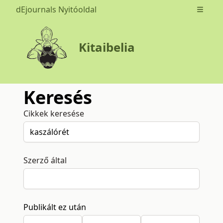
dEjournals Nyitóoldal
Open m
Kitaibelia
Keresés
Cikkek keresése
Szerző által
Publikált ez után