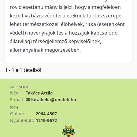
rövid esettanulmány is jelzi, hogy a megfelelően
kezelt vízbázis-védőterületeknek fontos szerepe
lehet természetközeli élőhelyek, ritka (esetenként
védett) növényfajok (és a hozzájuk kapcsolódó
állatvilág) térségjellemző képviselőinek,
állományainak megőrzésében.
1 - 1 a 1 tételből
KAPCSOLAT
Név
Takács Attila
E-mail:
kitaibelia@unideb.hu
ISSN
Online:
2064-4507
Nyomtatott:
1219-9672