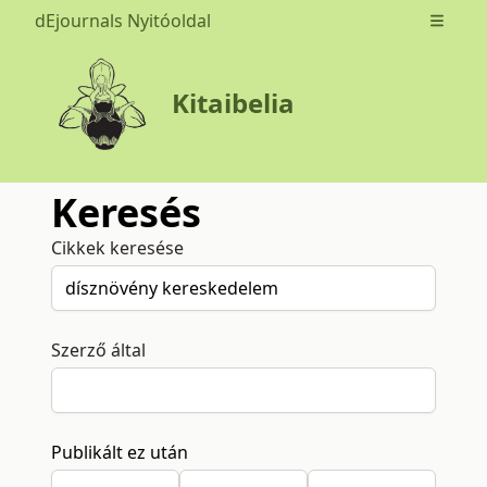
dEjournals Nyitóoldal
Open m
Kitaibelia
Keresés
Cikkek keresése
Szerző által
Publikált ez után