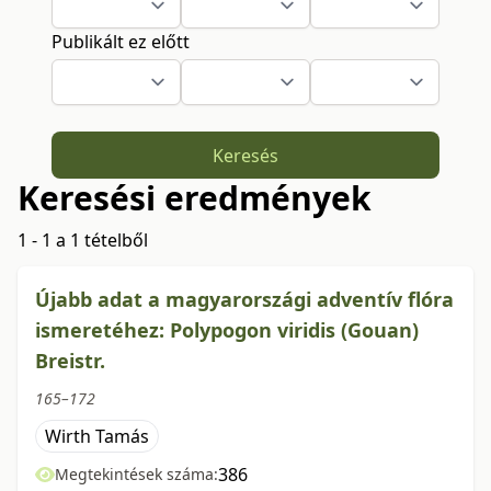
Publikált ez előtt
Keresés
Keresési eredmények
1 - 1 a 1 tételből
Újabb adat a magyarországi adventív flóra
ismeretéhez: Polypogon viridis (Gouan)
Breistr.
165–172
Wirth Tamás
386
Megtekintések száma: