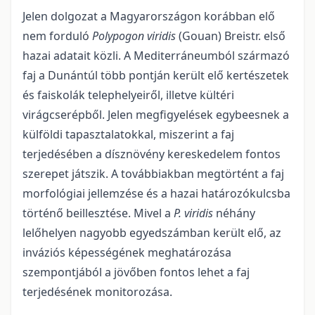
Jelen dolgozat a Magyarországon korábban elő
nem forduló
Polypogon viridis
(Gouan) Breistr. első
hazai adatait közli. A Mediterráneumból származó
faj a Dunántúl több pontján került elő kertészetek
és faiskolák telephelyeiről, illetve kültéri
virágcserépből. Jelen megfigyelések egybeesnek a
külföldi tapasztalatokkal, miszerint a faj
terjedésében a dísznövény kereskedelem fontos
szerepet ját­szik. A továbbiakban megtörtént a faj
morfológiai jellemzése és a hazai határozókulcsba
történő beillesztése. Mivel a
P. viridis
néhány
lelőhelyen nagyobb egyedszámban került elő, az
inváziós képes­sé­gé­nek meghatározása
szempontjából a jövőben fontos lehet a faj
terjedésének monitorozása.