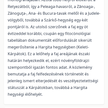
Retyezátból, így a Peleaga-havasról, a Zănoaga-,
Zănoguţa-, Ana- és Bucura-tavak mellől és a Judele-
völgyből, továbbá a Szárkő-hegység egy-két
pontjáról is. Az utolsó szerzőnek a faj egy öt
évtizeddel korábbi, csupán egy fitocönológiai
tabellában dokumentált előfordulását sikerült
megerősítenie a Hargita hegységben (Keleti-
Kárpátok). Ez a lelőhely a faj areájának északi
határán helyezkedik el, ezért növényföldrajzi
szempontból igazán fontos adat. A közlemény
bemutatja a faj felfedezésének történetét és
jelenleg ismert elterjedését és veszélyeztetettségi
státuszát a Kárpátokban, továbbá a Hargita
hegységi élőhelyét.