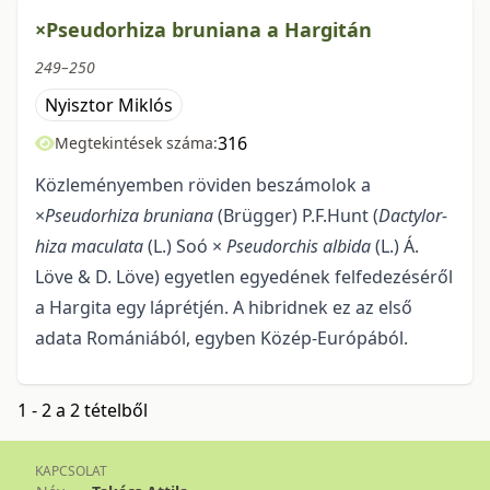
×Pseudorhiza bruniana a Hargitán
249–250
Nyisztor Miklós
316
Megtekintések száma:
Közleményemben röviden beszámolok a
×
Pseudorhiza bruniana
(Brügger) P.F.Hunt (
Dactylor­
hiza maculata
(L.) Soó ×
Pseudorchis albida
(L.) Á.
Löve & D. Löve) egyet­len egyedének felfedezéséről
a Hargita egy láprét­jén. A hibridnek ez az első
adata Romániá­ból, egyben Közép-Európából.
1 - 2 a 2 tételből
KAPCSOLAT