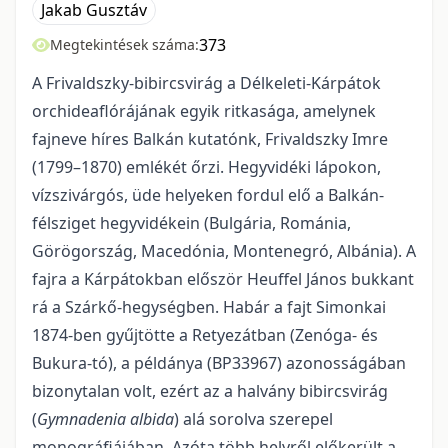
Jakab Gusztáv
373
Megtekintések száma:
A Frivaldszky-bibircsvirág a Délkeleti-Kárpátok
orchideaflórájának egyik ritkasága, amelynek
fajneve híres Balkán kutatónk, Frivaldszky Imre
(1799–1870) emlékét őrzi. Hegyvidéki lápokon,
vízszivárgós, üde helyeken fordul elő a Balkán-
félsziget hegyvidékein (Bulgária, Románia,
Görögország, Macedónia, Montenegró, Albánia). A
fajra a Kárpátokban először Heuffel János bukkant
rá a Szárkő-hegységben. Habár a fajt Simonkai
1874-ben gyűjtötte a Retyezátban (Zenóga- és
Bukura-tó), a példánya (BP33967) azonosságában
bizonytalan volt, ezért az a halvány bibircsvirág
(
Gymnadenia albida
) alá sorolva szerepel
monográfiájában. Azóta több helyről előkerült a