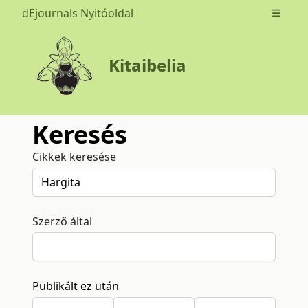
dEjournals Nyitóoldal
Open m
Kitaibelia
Keresés
Cikkek keresése
Szerző által
Publikált ez után