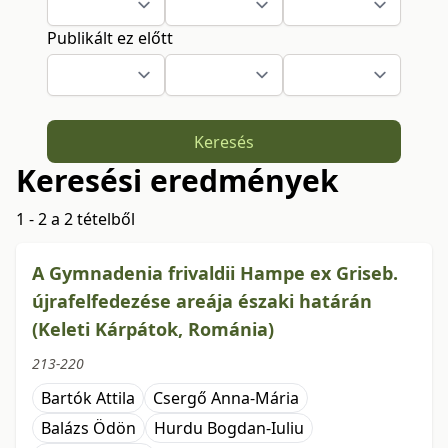
Publikált ez előtt
Keresés
Keresési eredmények
1 - 2 a 2 tételből
A Gymnadenia frivaldii Hampe ex Griseb.
újrafelfedezése areája északi határán
(Keleti Kárpátok, Románia)
213-220
Bartók Attila
Csergő Anna-Mária
Balázs Ödön
Hurdu Bogdan-Iuliu