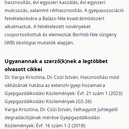
hasznosítás, évi egyszeri kaszálás, évi egyszeri
mulcsozás, valamint réthasznosítás. A gyepasszociáció
felvételezésére a Balázs-féle kvadrátmódszert
alkalmaztuk. A felvételezett növényeket
csoportosítottuk és elemeztük Borhidi-féle vízigény
(WB) ökológiai mutatók alapján.
Ugyanannak a szerző(k)nek a legtöbbet
olvasott cikkei
Dr. Varga Krisztina, Dr. Csízi István,
Hasznosítási mód
váltásának hatása az extenzív gyep hozamaira
Gyepgazdálkodási Közlemények: Évf. 21 szám 1 (2023):
Gyepgazdálkodási Közlemények (GS-26)
Varga Krisztina, Dr. Csízi István,
Felhagyott juhlegelő
degradációjának mérése
Gyepgazdálkodási
Közlemények: Évf. 16 szám 1-2 (2018):