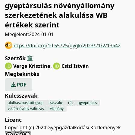
gyeptársulás növényállomány
szerkezetének alakulása WB
értékek szerint
Megjelent:
2024-01-01
https://doi.org/10.55725/gygk/2023/21/2/13642
Szerzők
Varga Krisztina
,
Csízi István
Megtekintés
PDF
Kulcsszavak
alulhasznosított gyep
kaszáló
rét
gyepmulcs
vezérnövény változás
vízigény
Licenc
Copyright (c) 2024 Gyepgazdálkodási Közlemények