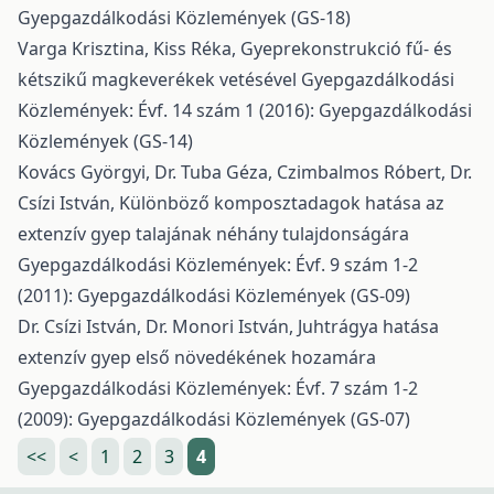
Gyepgazdálkodási Közlemények (GS-18)
Varga Krisztina, Kiss Réka,
Gyeprekonstrukció fű- és
kétszikű magkeverékek vetésével
Gyepgazdálkodási
Közlemények: Évf. 14 szám 1 (2016): Gyepgazdálkodási
Közlemények (GS-14)
Kovács Györgyi, Dr. Tuba Géza, Czimbalmos Róbert, Dr.
Csízi István,
Különböző komposztadagok hatása az
extenzív gyep talajának néhány tulajdonságára
Gyepgazdálkodási Közlemények: Évf. 9 szám 1-2
(2011): Gyepgazdálkodási Közlemények (GS-09)
Dr. Csízi István, Dr. Monori István,
Juhtrágya hatása
extenzív gyep első növedékének hozamára
Gyepgazdálkodási Közlemények: Évf. 7 szám 1-2
(2009): Gyepgazdálkodási Közlemények (GS-07)
<<
<
1
2
3
4