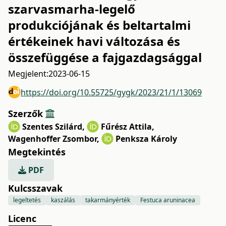
szarvasmarha-legelő
produkciójának és beltartalmi
értékeinek havi változása és
összefüggése a fajgazdagsággal
Megjelent:
2023-06-15
https://doi.org/10.55725/gygk/2023/21/1/13069
Szerzők
Szentes Szilárd
,
Fűrész Attila
,
Wagenhoffer Zsombor
,
Penksza Károly
Megtekintés
PDF
Kulcsszavak
legeltetés
kaszálás
takarmányérték
Festuca aruninacea
Licenc