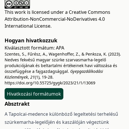
This work is licensed under a
Creative Commons
Attribution-NonCommercial-NoDerivatives 4.0
International License
.
Hogyan hivatkozzuk
Kiválasztott formátum:
APA
Szentes, S., Fűrész, A., Wagenhoffer, Z., & Penksza, K. (2023).
Nedves fekvésű magyar szürke szarvasmarha-legelő
produkciójának és beltartalmi értékeinek havi változása és
összefüggése a fajgazdagsággal.
Gyepgazdálkodási
Közlemények
,
21
(1), 19-28.
https://doi.org/10.55725/gygk/2023/21/1/13069
Hivatkozási formátumok
Absztrakt
A Tapolcai-medence különböző legeltetési terhelésű
szürkemarha-legelőjén és kaszálóján végeztünk