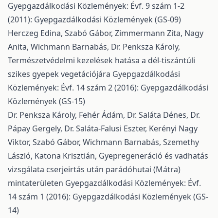
Gyepgazdálkodási Közlemények: Évf. 9 szám 1-2
(2011): Gyepgazdálkodási Közlemények (GS-09)
Herczeg Edina, Szabó Gábor, Zimmermann Zita, Nagy
Anita, Wichmann Barnabás, Dr. Penksza Károly,
Természetvédelmi kezelések hatása a dél-tiszántúli
szikes gyepek vegetációjára
Gyepgazdálkodási
Közlemények: Évf. 14 szám 2 (2016): Gyepgazdálkodási
Közlemények (GS-15)
Dr. Penksza Károly, Fehér Ádám, Dr. Saláta Dénes, Dr.
Pápay Gergely, Dr. Saláta-Falusi Eszter, Kerényi Nagy
Viktor, Szabó Gábor, Wichmann Barnabás, Szemethy
László, Katona Krisztián,
Gyepregeneráció és vadhatás
vizsgálata cserjeirtás után parádóhutai (Mátra)
mintaterületen
Gyepgazdálkodási Közlemények: Évf.
14 szám 1 (2016): Gyepgazdálkodási Közlemények (GS-
14)