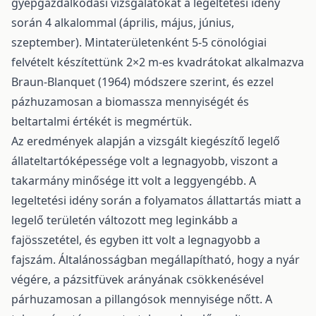
gyepgazdálkodási vizsgálatokat a legeltetési idény
során 4 alkalommal (április, május, június,
szeptember). Mintaterületenként 5-5 cönológiai
felvételt készítettünk 2×2 m-es kvadrátokat alkalmazva
Braun-Blanquet (1964) módszere szerint, és ezzel
pázhuzamosan a biomassza mennyiségét és
beltartalmi értékét is megmértük.
Az eredmények alapján a vizsgált kiegészítő legelő
állateltartóképessége volt a legnagyobb, viszont a
takarmány minősége itt volt a leggyengébb. A
legeltetési idény során a folyamatos állattartás miatt a
legelő területén változott meg leginkább a
fajösszetétel, és egyben itt volt a legnagyobb a
fajszám. Általánosságban megállapítható, hogy a nyár
végére, a pázsitfüvek arányának csökkenésével
párhuzamosan a pillangósok mennyisége nőtt. A