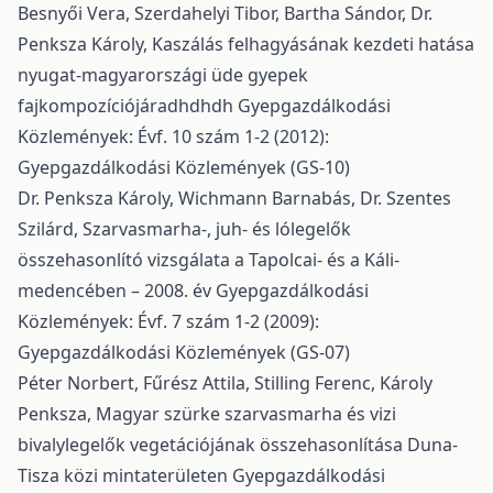
Besnyői Vera, Szerdahelyi Tibor, Bartha Sándor, Dr.
Penksza Károly,
Kaszálás felhagyásának kezdeti hatása
nyugat-magyarországi üde gyepek
fajkompozíciójáradhdhdh
Gyepgazdálkodási
Közlemények: Évf. 10 szám 1-2 (2012):
Gyepgazdálkodási Közlemények (GS-10)
Dr. Penksza Károly, Wichmann Barnabás, Dr. Szentes
Szilárd,
Szarvasmarha-, juh- és lólegelők
összehasonlító vizsgálata a Tapolcai- és a Káli-
medencében – 2008. év
Gyepgazdálkodási
Közlemények: Évf. 7 szám 1-2 (2009):
Gyepgazdálkodási Közlemények (GS-07)
Péter Norbert, Fűrész Attila, Stilling Ferenc, Károly
Penksza,
Magyar szürke szarvasmarha és vizi
bivalylegelők vegetációjának összehasonlítása Duna-
Tisza közi mintaterületen
Gyepgazdálkodási