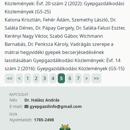
Közlemények: Évf. 20 szám 2 (2022): Gyepgazdálkodási
Közlemények (GS-25)
Katona Krisztián, Fehér Ádám, Szemethy László, Dr.
Saláta Dénes, Dr. Pápay Gergely, Dr. Saláta-Falusi Eszter,
Kerényi Nagy Viktor, Szabó Gábor, Wichmann
Barnabás, Dr. Penksza Károly,
Vadrágás szerepe a
mátrai hegyvidéki gyepek becserjésedésének
lassításában
Gyepgazdálkodási Közlemények: Évf. 14
szám 2 (2016): Gyepgazdálkodási Közlemények (GS-15)
<<
<
1
2
3
4
5
6
7
>
>>
KAPCSOLAT
Név
Dr. Halász András
E-mail:
gyepgazdinfo@gmail.com
ISSN
Nyomtatott:
1785-2498