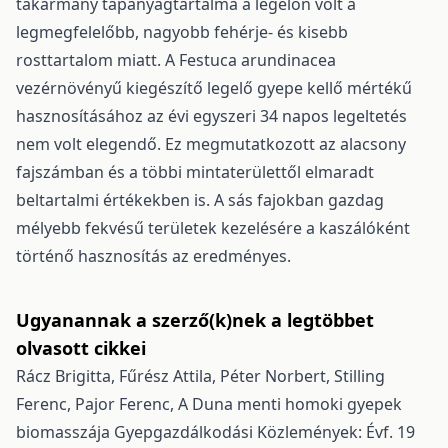
takarmány tápanyagtartalma a legelőn volt a
legmegfelelőbb, nagyobb fehérje- és kisebb
rosttartalom miatt. A Festuca arundinacea
vezérnövényű kiegészítő legelő gyepe kellő mértékű
hasznosításához az évi egyszeri 34 napos legeltetés
nem volt elegendő. Ez megmutatkozott az alacsony
fajszámban és a többi mintaterülettől elmaradt
beltartalmi értékekben is. A sás fajokban gazdag
mélyebb fekvésű területek kezelésére a kaszálóként
történő hasznosítás az eredményes.
Ugyanannak a szerző(k)nek a legtöbbet
olvasott cikkei
Rácz Brigitta, Fűrész Attila, Péter Norbert, Stilling
Ferenc, Pajor Ferenc,
A Duna menti homoki gyepek
biomasszája
Gyepgazdálkodási Közlemények: Évf. 19