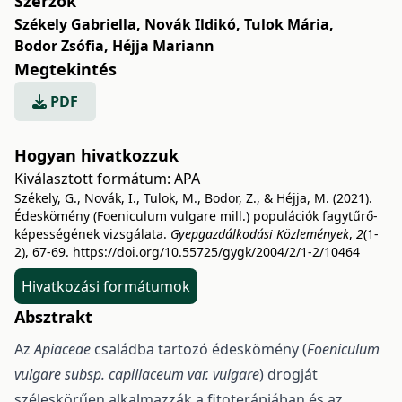
Szerzők
Székely Gabriella
,
Novák Ildikó
,
Tulok Mária
,
Bodor Zsófia
,
Héjja Mariann
Megtekintés
PDF
Hogyan hivatkozzuk
Kiválasztott formátum:
APA
Székely, G., Novák, I., Tulok, M., Bodor, Z., & Héjja, M. (2021).
Édeskömény (Foeniculum vulgare mill.) populációk fagytűrő-
képességének vizsgálata.
Gyepgazdálkodási Közlemények
,
2
(1-
2), 67-69.
https://doi.org/10.55725/gygk/2004/2/1-2/10464
Hivatkozási formátumok
Absztrakt
Az
Apiaceae
családba tartozó édeskömény (
Foeniculum
vulgare subsp. capillaceum var. vulgare
) drogját
széleskörűen alkalmazzák a fitoterápiában és az