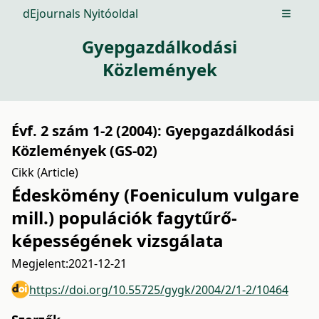
dEjournals Nyitóoldal
Open m
Gyepgazdálkodási
Közlemények
Évf. 2 szám 1-2 (2004): Gyepgazdálkodási
Közlemények (GS-02)
Cikk (Article)
Édeskömény (Foeniculum vulgare
mill.) populációk fagytűrő-
képességének vizsgálata
Megjelent:
2021-12-21
https://doi.org/10.55725/gygk/2004/2/1-2/10464