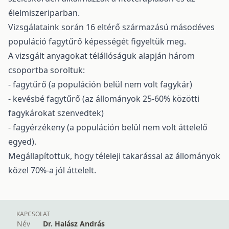
élelmiszeriparban.
Vizsgálataink során 16 eltérő származású másodéves
populáció fagytűrő képességét figyeltük meg.
A vizsgált anyagokat télállóságuk alapján három
csoportba soroltuk:
- fagytűrő (a populáción belül nem volt fagykár)
- kevésbé fagytűrő (az állományok 25-60% közötti
fagykárokat szenvedtek)
- fagyérzékeny (a populáción belül nem volt áttelelő
egyed).
Megállapítottuk, hogy téleleji takarással az állományok
közel 70%-a jól áttelelt.
KAPCSOLAT
Név
Dr. Halász András