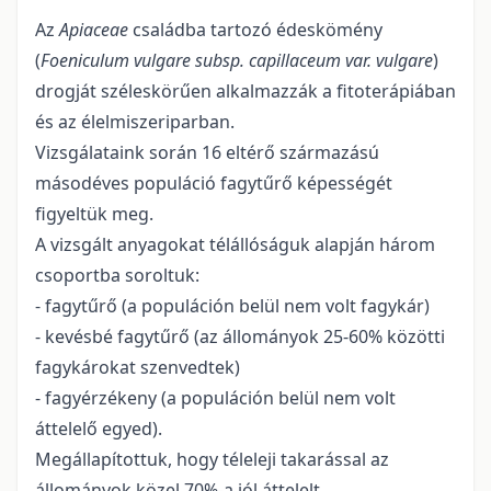
Az
Apiaceae
családba tartozó édeskömény
(
Foeniculum vulgare subsp. capillaceum var. vulgare
)
drogját széleskörűen alkalmazzák a fitoterápiában
és az élelmiszeriparban.
Vizsgálataink során 16 eltérő származású
másodéves populáció fagytűrő képességét
figyeltük meg.
A vizsgált anyagokat télállóságuk alapján három
csoportba soroltuk:
- fagytűrő (a populáción belül nem volt fagykár)
- kevésbé fagytűrő (az állományok 25-60% közötti
fagykárokat szenvedtek)
- fagyérzékeny (a populáción belül nem volt
áttelelő egyed).
Megállapítottuk, hogy téleleji takarással az
állományok közel 70%-a jól áttelelt.