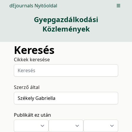
dEjournals Nyitóoldal
Open m
Gyepgazdálkodási
Közlemények
Keresés
Cikkek keresése
Szerző által
Publikált ez után