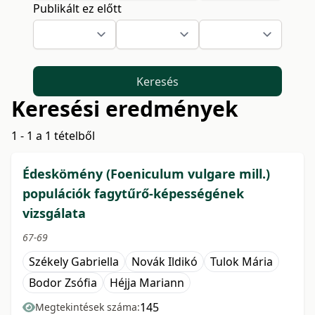
Publikált ez előtt
Keresés
Keresési eredmények
1 - 1 a 1 tételből
Édeskömény (Foeniculum vulgare mill.)
populációk fagytűrő-képességének
vizsgálata
67-69
Székely Gabriella
Novák Ildikó
Tulok Mária
Bodor Zsófia
Héjja Mariann
145
Megtekintések száma: