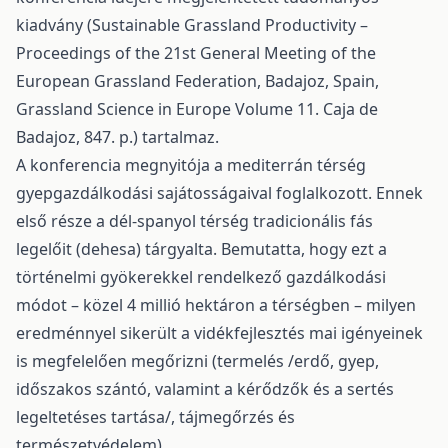
kiadvány (Sustainable Grassland Productivity –
Proceedings of the 21st General Meeting of the
European Grassland Federation, Badajoz, Spain,
Grassland Science in Europe Volume 11. Caja de
Badajoz, 847. p.) tartalmaz.
A konferencia megnyitója a mediterrán térség
gyepgazdálkodási sajátosságaival foglalkozott. Ennek
első része a dél-spanyol térség tradicionális fás
legelőit (dehesa) tárgyalta. Bemutatta, hogy ezt a
történelmi gyökerekkel rendelkező gazdálkodási
módot – közel 4 millió hektáron a térségben – milyen
eredménnyel sikerült a vidékfejlesztés mai igényeinek
is megfelelően megőrizni (termelés /erdő, gyep,
időszakos szántó, valamint a kérődzők és a sertés
legeltetéses tartása/, tájmegőrzés és
természetvédelem).