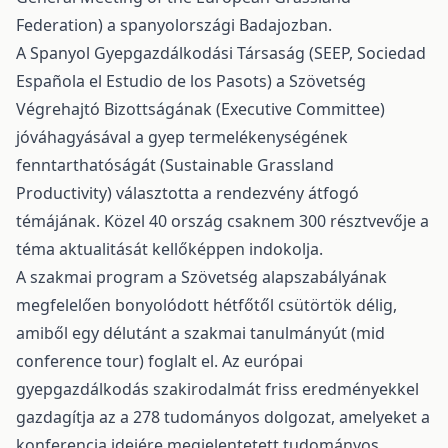
Federation) a spanyolországi Badajozban.
A Spanyol Gyepgazdálkodási Társaság (SEEP, Sociedad
Española el Estudio de los Pasots) a Szövetség
Végrehajtó Bizottságának (Executive Committee)
jóváhagyásával a gyep termelékenységének
fenntarthatóságát (Sustainable Grassland
Productivity) választotta a rendezvény átfogó
témájának. Közel 40 ország csaknem 300 résztvevője a
téma aktualitását kellőképpen indokolja.
A szakmai program a Szövetség alapszabályának
megfelelően bonyolódott hétfőtől csütörtök délig,
amiből egy délutánt a szakmai tanulmányút (mid
conference tour) foglalt el. Az európai
gyepgazdálkodás szakirodalmát friss eredményekkel
gazdagítja az a 278 tudományos dolgozat, amelyeket a
konferencia idejére megjelentetett tudományos