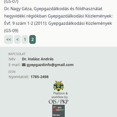
(GS-07)
Dr. Nagy Géza,
Gyepgazdálkodás és földhasználat
hegyvidéki régiókban
Gyepgazdálkodási Közlemények:
Évf. 9 szám 1-2 (2011): Gyepgazdálkodási Közlemények
(GS-09)
<<
<
1
2
KAPCSOLAT
Név
Dr. Halász András
E-mail:
gyepgazdinfo@gmail.com
ISSN
Nyomtatott:
1785-2498