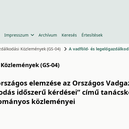
Impresszum
Archívum
Keresés
Értesítések
azdálkodási Közlemények (GS-04)
i Közlemények (GS-04)
 országos elemzése az Országos Vadga
kodás időszerű kérdései” című tanács
udományos közleményei