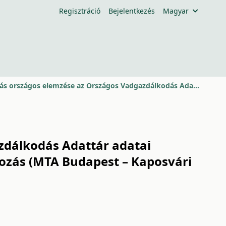
Regisztráció
Bejelentkezés
Magyar
A vadföld- és legelőgazdálkodás országos elemzése az Országos Vadgazdálkodás Adattár adatai alapján
zdálkodás Adattár adatai
kozás (MTA Budapest – Kaposvári