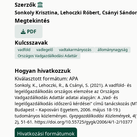
Szerzők
Sonkoly Krisztina
,
Lehoczki Róbert
,
Csányi Sándor
Megtekintés
PDF
Kulcsszavak
vadföld
vadlegelő
vadtakarmányozás
állománynagyság
Országos Vadgazdálkodási Adattár
Hogyan hivatkozzuk
Kiválasztott formátum:
APA
Sonkoly, K., Lehoczki, R., & Csányi, S. (2021). A vadföld- és
legelőgazdálkodás országos elemzése az Országos
Vadgazdálkodás Adattár adatai alapján: A „Vad- és
legelőgazdálkodás időszerű kérdései” című tanácskozás (M
Budapest – Kaposvári Egyetem, 2006. május 18-19.)
tudományos közleményei.
Gyepgazdálkodási Közlemények
,
4
(
2), 51-61.
https://doi.org/10.55725/gygk/2006/4/1-2/10377
Hivatkozási formátumok