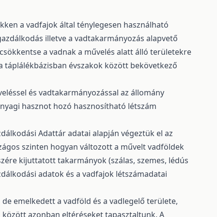
kken a vadfajok által ténylegesen használható
őgazdálkodás illetve a vadtakarmányozás alapvető
 csökkentse a vadnak a művelés alatt álló területekre
 a táplálékbázisban évszakok között bekövetkező
eléssel és vadtakarmányozással az állomány
nyagi hasznot hozó hasznosítható létszám
dálkodási Adattár adatai alapján végeztük el az
szágos szinten hogyan változott a művelt vadföldek
szére kijuttatott takarmányok (szálas, szemes, lédús
dálkodási adatok és a vadfajok létszámadatai
de emelkedett a vadföld és a vadlegelő területe,
 között azonban eltéréseket tapasztaltunk. A