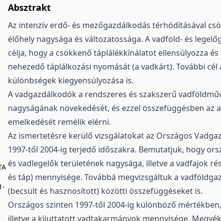
Absztrakt
Az intenzív erdő- és mezőgazdálkodás térhódításával csö
élőhely nagysága és változatossága. A vadföld- és legel
célja, hogy a csökkenő táplálékkínálatot ellensúlyozza és
nehezedő táplálkozási nyomását (a vadkárt). További cél
különbségek kiegyensúlyozása is.
A vadgazdálkodók a rendszeres és szakszerű vadföldműv
nagyságának növekedését, és ezzel összefüggésben az a
emelkedését remélik elérni.
Az ismertetésre kerülő vizsgálatokat az Országos Vadgaz
1997-től 2004-ig terjedő időszakra. Bemutatjuk, hogy or
és vadlegelők területének nagysága, illetve a vadfajok ré
TA
és táp) mennyisége. Továbbá megvizsgáltuk a vadföldgaz
1-
(becsült és hasznosított) közötti összefüggéseket is.
Országos szinten 1997-től 2004-ig különböző mértékben, 
illetve a kijuttatott vadtakarmányok mennyisége. Megyék