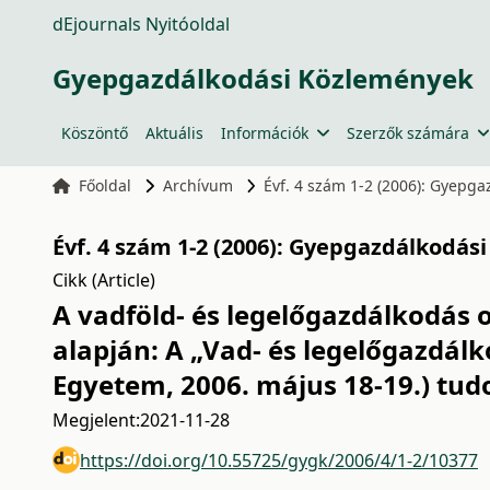
dEjournals Nyitóoldal
Gyepgazdálkodási Közlemények
Köszöntő
Aktuális
Információk
Szerzők számára
Főoldal
Archívum
Évf. 4 szám 1-2 (2006): Gyepg
Évf. 4 szám 1-2 (2006): Gyepgazdálkodás
Cikk (Article)
A vadföld- és legelőgazdálkodás
alapján: A „Vad- és legelőgazdál
Egyetem, 2006. május 18-19.) t
Megjelent:
2021-11-28
https://doi.org/10.55725/gygk/2006/4/1-2/10377