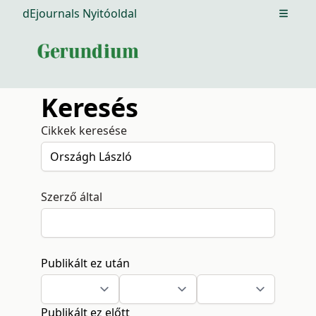
dEjournals Nyitóoldal
Open m
Keresés
Cikkek keresése
Szerző által
Publikált ez után
Publikált ez előtt