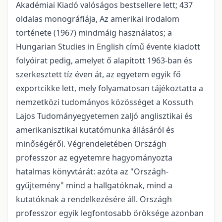
Akadémiai Kiadó valóságos bestsellere lett; 437
oldalas monográfiája, Az amerikai irodalom
története (1967) mindmáig használatos; a
Hungarian Studies in English című évente kiadott
folyóirat pedig, amelyet ő alapított 1963-ban és
szerkesztett tíz éven át, az egyetem egyik fő
exportcikke lett, mely folyamatosan tájékoztatta a
nemzetközi tudományos közösséget a Kossuth
Lajos Tudományegyetemen zaljó anglisztikai és
amerikanisztikai kutatómunka állásáról és
minőségéről. Végrendeletében Országh
professzor az egyetemre hagyományozta
hatalmas könyvtárát: azóta az "Országh-
gyűjtemény" mind a hallgatóknak, mind a
kutatóknak a rendelkezésére áll. Országh
professzor egyik legfontosabb öröksége azonban