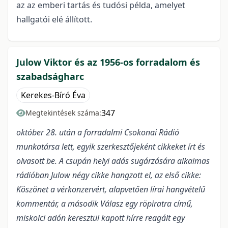
az az emberi tartás és tudósi példa, amelyet
hallgatói elé állított.
Julow Viktor és az 1956-os forradalom és
szabadságharc
Kerekes-Bíró Éva
347
Megtekintések száma:
október 28. után a forradalmi Csokonai Rádió
munkatársa lett, egyik szerkesztőjeként cikkeket írt és
olvasott be. A csupán helyi adás sugárzására alkalmas
rádióban Julow négy cikke hangzott el, az első cikke:
Köszönet a vérkonzervért, alapvetően lírai hangvételű
kommentár, a második Válasz egy röpiratra című,
miskolci adón keresztül kapott hírre reagált egy