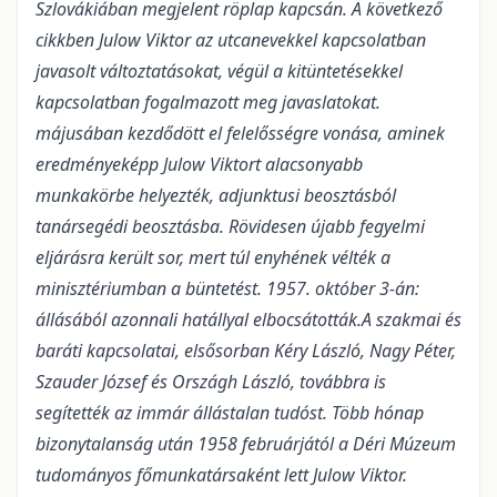
Szlovákiában megjelent röplap kapcsán. A következő
cikkben Julow Viktor az utcanevekkel kapcsolatban
javasolt változtatásokat, végül a kitüntetésekkel
kapcsolatban fogalmazott meg javaslatokat.
májusában kezdődött el felelősségre vonása, aminek
eredményeképp Julow Viktort alacsonyabb
munkakörbe helyezték, adjunktusi beosztásból
tanársegédi beosztásba. Rövidesen újabb fegyelmi
eljárásra került sor, mert túl enyhének vélték a
minisztériumban a büntetést. 1957. október 3-án:
állásából azonnali hatállyal elbocsátották.
A szakmai és
baráti kapcsolatai, elsősorban Kéry László, Nagy Péter,
Szauder József és Országh László, továbbra is
segítették az immár állástalan tudóst. Több hónap
bizonytalanság után 1958 februárjától a Déri Múzeum
tudományos főmunkatársaként lett Julow Viktor.