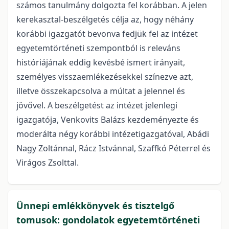
számos tanulmány dolgozta fel korábban. A jelen
kerekasztal-beszélgetés célja az, hogy néhány
korábbi igazgatót bevonva fedjük fel az intézet
egyetemtörténeti szempontból is releváns
históriájának eddig kevésbé ismert irányait,
személyes visszaemlékezésekkel színezve azt,
illetve összekapcsolva a múltat a jelennel és
jövővel. A beszélgetést az intézet jelenlegi
igazgatója, Venkovits Balázs kezdeményezte és
moderálta négy korábbi intézetigazgatóval, Abádi
Nagy Zoltánnal, Rácz Istvánnal, Szaffkó Péterrel és
Virágos Zsolttal.
Ünnepi emlékkönyvek és tisztelgő
tomusok: gondolatok egyetemtörténeti