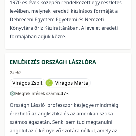
1970-es évek közepén rendelkezett egy részletes
levélben, melynek eredeti kézírásos formáját a
Debreceni Egyetem Egyetemi és Nemzeti
Könyvtára őriz Kézirattárában. A levelet eredeti
formájában adjuk közre.
EMLÉKEZÉS ORSZÁGH LÁSZLÓRA
25-40
Virágos Zsolt
Virágos Márta
473
Megtekintések száma:
Országh László professzor kézjegye mindmáig
érezhető az anglisztika és az amerikanisztika
számos ágazatán. Senki sem tud megtanulni
angolul az ő kétnyelvű szótára nélkül, amely az