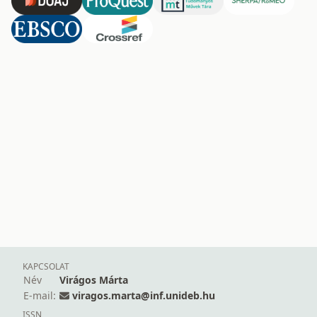
KAPCSOLAT
Név
Virágos Márta
E-mail:
viragos.marta@inf.unideb.hu
ISSN