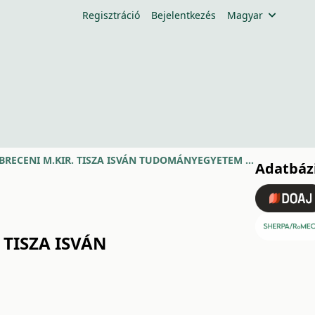
Regisztráció
Bejelentkezés
Magyar
HANKISS JÁNOS IRODALOMPROFESSZOR, A DEBRECENI M.KIR. TISZA ISVÁN TUDOMÁNYEGYETEM 1944-45. TANÉVI RECTOR MAGNIFICUSA
Adatbázi
TISZA ISVÁN