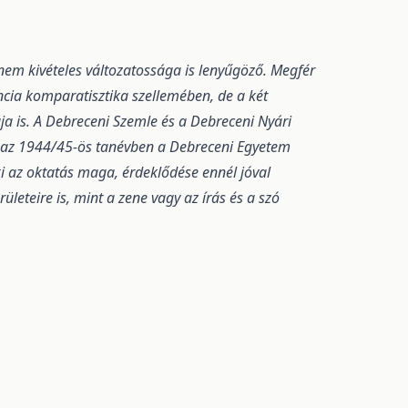
em kivételes változatossága is lenyűgöző. Megfér
cia komparatisztika szellemében, de a két
ja is. A Debreceni Szemle és a Debreceni Nyári
s az 1944/45-ös tanévben a Debreceni Egyetem
 ki az oktatás maga, érdeklődése ennél jóval
ületeire is, mint a zene vagy az írás és a szó