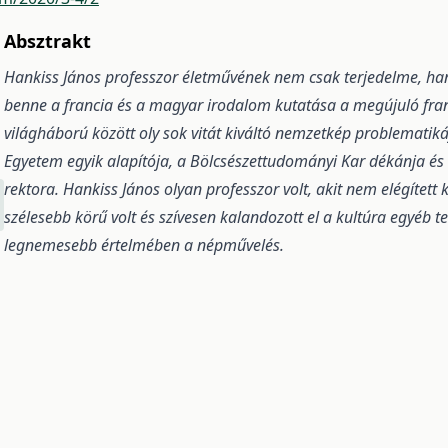
Absztrakt
Hankiss János professzor életművének nem csak terjedelme, han
benne a francia és a magyar irodalom kutatása a megújuló fran
világháború között oly sok vitát kiváltó nemzetkép problematiká
Egyetem egyik alapítója, a Bölcsészettudományi Kar dékánja é
rektora. Hankiss János olyan professzor volt, akit nem elégített
szélesebb körű volt és szívesen kalandozott el a kultúra egyéb ter
legnemesebb értelmében a népművelés.