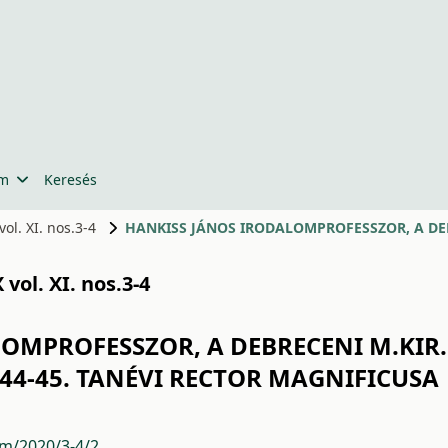
um
Keresés
ol. XI. nos.3-4
vol. XI. nos.3-4
OMPROFESSZOR, A DEBRECENI M.KIR. 
4-45. TANÉVI RECTOR MAGNIFICUSA
um/2020/3-4/2