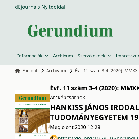
dEjournals Nyitóoldal
Információk
Archívum
Szerzőinknek
Impressz
Főoldal
Archívum
Évf. 11 szám 3-4 (2020): MMXX v
Évf. 11 szám 3-4 (2020): MMXX 
Arcképcsarnok
HANKISS JÁNOS IRODAL
TUDOMÁNYEGYETEM 194
Megjelent:
2020-12-28
https://doi.org/10.29116/gerundi