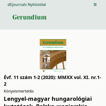
dEjournals Nyitóoldal
Open m
Évf. 11 szám 1-2 (2020): MMXX vol. XI. nr.1-
2
Könyvismertetés
Lengyel-magyar hungarológiai