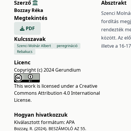
Szerző
Absztrakt
Bozzay Réka
Szenci Molnár
Megtekintés
fordítás meg
PDF
rendezték meg
között. Az el
Kulcsszavak
illetve a 16-1
Szenci Molnár Albert
peregrináció
Rebakucs
Licenc
Copyright (c) 2024 Gerundium
This work is licensed under a
Creative
Commons Attribution 4.0 International
License
.
Hogyan hivatkozzuk
Kiválasztott formátum:
APA
Bozzay, R. (2024). BESZÁMOLÓ AZ 55.