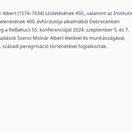
 Albert (1574–1634) születésének 450., valamint az Instituti
jelenésének 400. évfordulója alkalmából Debrecenben
 a ReBaKucs 55. konferenciáját 2024. szeptember 5. és 7.
őadások Szenci Molnár Albert életével és munkásságával,
7. századi peregrináció történetével foglalkoztak.