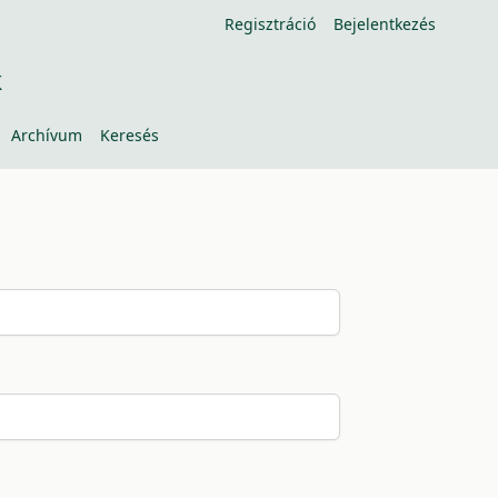
Regisztráció
Bejelentkezés
k
Archívum
Keresés