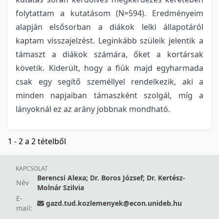
folytattam a kutatásom (N=594). Eredményeim
alapján elsősorban a diákok lelki állapotáról
kaptam visszajelzést. Leginkább szüleik jelentik a
támaszt a diákok számára, őket a kortársak
követik. Kiderült, hogy a fiúk majd egyharmada
csak egy segítő személlyel rendelkezik, aki a
minden napjaiban támaszként szolgál, míg a
lányoknál ez az arány jobbnak mondható.
1 - 2 a 2 tételből
KAPCSOLAT
Berencsi Alexa; Dr. Boros József; Dr. Kertész-
Név
Molnár Szilvia
E-
gazd.tud.kozlemenyek@econ.unideb.hu
mail: