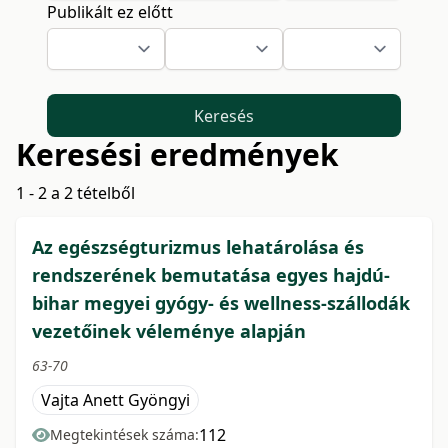
Publikált ez előtt
Keresés
Keresési eredmények
1 - 2 a 2 tételből
Az egészségturizmus lehatárolása és
rendszerének bemutatása egyes hajdú-
bihar megyei gyógy- és wellness-szállodák
vezetőinek véleménye alapján
63-70
Vajta Anett Gyöngyi
112
Megtekintések száma: