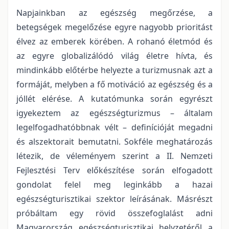
Napjainkban az egészség megőrzése, a
betegségek megelőzése egyre nagyobb prioritást
élvez az emberek körében. A rohanó életmód és
az egyre globalizálódó világ életre hívta, és
mindinkább előtérbe helyezte a turizmusnak azt a
formáját, melyben a fő motiváció az egészség és a
jóllét elérése. A kutatómunka során egyrészt
igyekeztem az egészségturizmus – általam
legelfogadhatóbbnak vélt – definícióját megadni
és alszektorait bemutatni. Sokféle meghatározás
létezik, de véleményem szerint a II. Nemzeti
Fejlesztési Terv előkészítése során elfogadott
gondolat felel meg leginkább a hazai
egészségturisztikai szektor leírásának. Másrészt
próbáltam egy rövid összefoglalást adni
Magyarország egészségturisztikai helyzetéről a