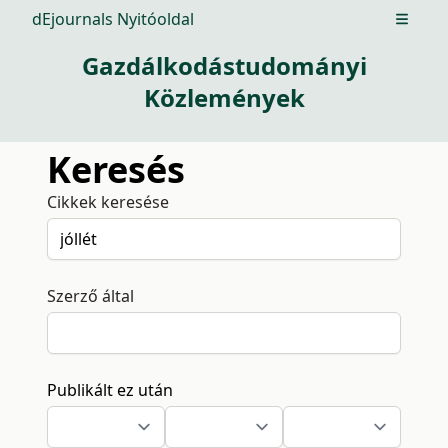
dEjournals Nyitóoldal
Open m
Gazdálkodástudományi
Közlemények
Keresés
Cikkek keresése
Szerző által
Publikált ez után