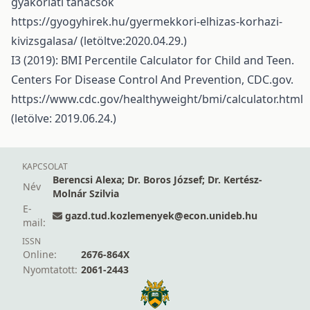
gyakorlati tanácsok
https://gyogyhirek.hu/gyermekkori-elhizas-korhazi-
kivizsgalasa/
(letöltve:2020.04.29.)
I3 (2019): BMI Percentile Calculator for Child and Teen.
Centers For Disease Control And Prevention, CDC.gov.
https://www.cdc.gov/healthyweight/bmi/calculator.html
(letölve: 2019.06.24.)
KAPCSOLAT
Berencsi Alexa; Dr. Boros József; Dr. Kertész-
Név
Molnár Szilvia
E-
gazd.tud.kozlemenyek@econ.unideb.hu
mail:
ISSN
Online:
2676-864X
Nyomtatott:
2061-2443