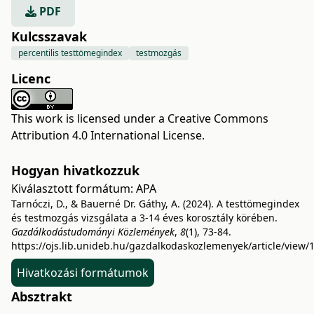
PDF
Kulcsszavak
percentilis testtömegindex
testmozgás
Licenc
This work is licensed under a
Creative Commons
Attribution 4.0 International License
.
Hogyan hivatkozzuk
Kiválasztott formátum:
APA
Tarnóczi, D., & Bauerné Dr. Gáthy, A. (2024). A testtömegindex
és testmozgás vizsgálata a 3-14 éves korosztály körében.
Gazdálkodástudományi Közlemények
,
8
(1), 73-84.
https://ojs.lib.unideb.hu/gazdalkodaskozlemenyek/article/view/
Hivatkozási formátumok
Absztrakt