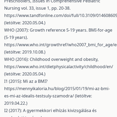
Preschoolers, Issues in Comprehensive Pediatric
Nursing vol. 33, issue 1, pp. 20-38.
https://www.tandfonline.com/doi/full/10.3109/0146086
(letöltve: 2020.05.04.)
WHO (2007): Growth reference 5-19 years. BMI-for-age
(5-19 years).
https://www.who.int/growthref/who2007_bmi_for_age/e
(letöltve: 2019.10.08.)
WHO (2016): Childhood overweight and obesity,
https://www.who.int/dietphysicalactivity/childhood/en/
(letöltve: 2020.05.04.)
I1 (2015): Mi az a BMI?
https://mennyikaloria.hu/blog/2015/01/19/mi-az-bmi-
es-mi-az-idealis-testsuly-szamodra/
(letöltve:
2019.04.22.)
I2 (2017): A gyermekkori elhízás kivizsgálása és