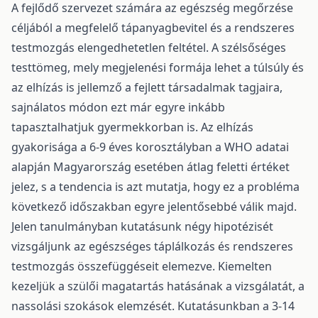
A fejlődő szervezet számára az egészség megőrzése
céljából a megfelelő tápanyagbevitel és a rendszeres
testmozgás elengedhetetlen feltétel. A szélsőséges
testtömeg, mely megjelenési formája lehet a túlsúly és
az elhízás is jellemző a fejlett társadalmak tagjaira,
sajnálatos módon ezt már egyre inkább
tapasztalhatjuk gyermekkorban is. Az elhízás
gyakorisága a 6-9 éves korosztályban a WHO adatai
alapján Magyarország esetében átlag feletti értéket
jelez, s a tendencia is azt mutatja, hogy ez a probléma
következő időszakban egyre jelentősebbé válik majd.
Jelen tanulmányban kutatásunk négy hipotézisét
vizsgáljunk az egészséges táplálkozás és rendszeres
testmozgás összefüggéseit elemezve. Kiemelten
kezeljük a szülői magatartás hatásának a vizsgálatát, a
nassolási szokások elemzését. Kutatásunkban a 3-14