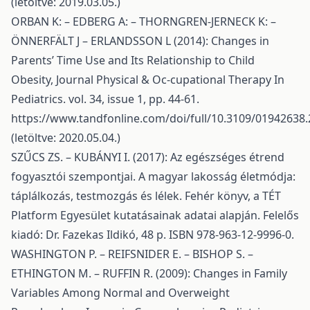
(letöltve: 2019.03.05.)
ORBAN K: – EDBERG A: – THORNGREN-JERNECK K: –
ÖNNERFÄLT J – ERLANDSSON L (2014): Changes in
Parents’ Time Use and Its Relationship to Child
Obesity, Journal Physical & Oc-cupational Therapy In
Pediatrics. vol. 34, issue 1, pp. 44-61.
https://www.tandfonline.com/doi/full/10.3109/01942638
(letöltve: 2020.05.04.)
SZŰCS ZS. – KUBÁNYI I. (2017): Az egészséges étrend
fogyasztói szempontjai. A magyar lakosság életmódja:
táplálkozás, testmozgás és lélek. Fehér könyv, a TÉT
Platform Egyesület kutatásainak adatai alapján. Felelős
kiadó: Dr. Fazekas Ildikó, 48 p. ISBN 978-963-12-9996-0.
WASHINGTON P. – REIFSNIDER E. – BISHOP S. –
ETHINGTON M. – RUFFIN R. (2009): Changes in Family
Variables Among Normal and Overweight