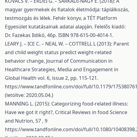
KOVÁCS V. – ERDEI G. – SARKADI-NAGY E. (2018): A
magyar gyermekek és fiatalok életmódja: táplálkozás,
testmozgás és lélek. Fehér könyv, a TÉT Platform
Egyesület kutatásainak adatai alapján. Felelős kiadó:
Dr. Fazekas Ildikó, 46p. ISBN 978-615-00-4014-1.
LEARY J. – ICE C. – NEAL W. – COTTRELL L (2013): Parent
and child weight status predict weight-related
behavior change, Journal of Communication in
Healthcare Strategies, Media and Engagement in
Global Health vol. 6, issue 2, pp. 115-121.
https://www.tandfonline.com/doi/full/10.1179/17538076
(letöltve: 2020.05.04.)
MANNING L. (2015): Categorizing food-related illness:
Have we got it right?, Critical Reviews in food Science
and Nutrion, 57 , 9
https://www.tandfonline.com/doi/full/10.1080/10408398