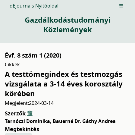
dEjournals Nyitóoldal
Open m
Gazdálkodástudományi
Közlemények
Évf. 8 szám 1 (2020)
Cikkek
A testtömegindex és testmozgás
vizsgálata a 3-14 éves korosztály
körében
Megjelent:
2024-03-14
Szerzők
Tarnóczi Dominika
,
Bauerné Dr. Gáthy Andrea
Megtekintés