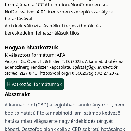
formájában a "CC Attribution-NonCommercial-
NoDerivatives 4.0" licenszben szereplő szabályok
betartásával.
A cikkek változtatás nélkül terjeszthetők, és
kereskedelmi felhasználásuk tilos.
Hogyan hivatkozzuk
Kiválasztott formátum:
APA
Viczján, G., Óvári, I., & Erdei, T. D. (2023). A kannabidiol és az
adenozinerg rendszer kapcsolata.
Egészségügyi Innovációs
Szemle
,
2
(2), 8-13.
https://doi.org/10.56626/egis.v2i2.12972
Hivatkozási formátumok
Absztrakt
A kannabidiol (CBD) a legjobban tanulmányozott, nem
bódító hatású fitokannabinoid, ami számos kedvező
hatása miatt világszerte nagy érdeklődés tárgyát
képezi. Összefoglalónk célja a CBD sokrétű hatásainak