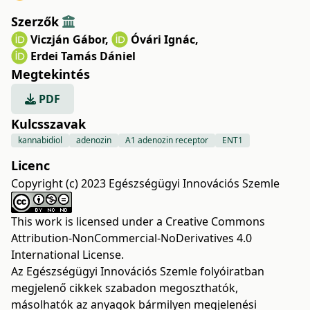
Szerzők
Viczján Gábor
,
Óvári Ignác
,
Erdei Tamás Dániel
Megtekintés
PDF
Kulcsszavak
kannabidiol
adenozin
A1 adenozin receptor
ENT1
Licenc
Copyright (c) 2023 Egészségügyi Innovációs Szemle
This work is licensed under a
Creative Commons
Attribution-NonCommercial-NoDerivatives 4.0
International License
.
Az Egészségügyi Innovációs Szemle folyóiratban
megjelenő cikkek szabadon megoszthatók,
másolhatók az anyagok bármilyen megjelenési