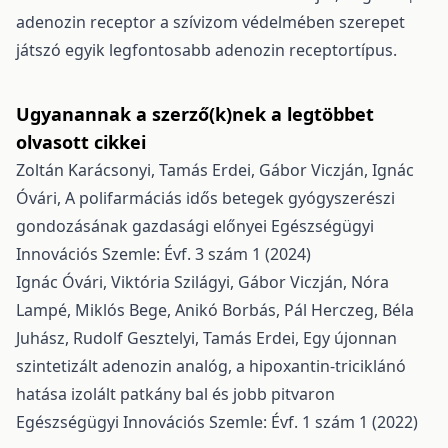
adenozin receptor a szívizom védelmében szerepet
játszó egyik legfontosabb adenozin receptortípus.
Ugyanannak a szerző(k)nek a legtöbbet
olvasott cikkei
Zoltán Karácsonyi, Tamás Erdei, Gábor Viczján, Ignác
Óvári,
A polifarmáciás idős betegek gyógyszerészi
gondozásának gazdasági előnyei
Egészségügyi
Innovációs Szemle: Évf. 3 szám 1 (2024)
Ignác Óvári, Viktória Szilágyi, Gábor Viczján, Nóra
Lampé, Miklós Bege, Anikó Borbás, Pál Herczeg, Béla
Juhász, Rudolf Gesztelyi, Tamás Erdei,
Egy újonnan
szintetizált adenozin analóg, a hipoxantin-triciklánó
hatása izolált patkány bal és jobb pitvaron
Egészségügyi Innovációs Szemle: Évf. 1 szám 1 (2022)