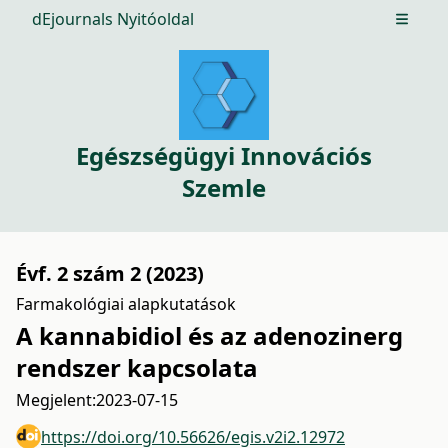
dEjournals Nyitóoldal
Open m
Egészségügyi Innovációs
Szemle
Évf. 2 szám 2 (2023)
Farmakológiai alapkutatások
A kannabidiol és az adenozinerg
rendszer kapcsolata
Megjelent:
2023-07-15
https://doi.org/10.56626/egis.v2i2.12972