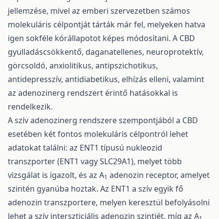
jellemzése, mivel az emberi szervezetben számos
molekuláris célpontját tárták már fel, melyeken hatva
igen sokféle kórállapotot képes módosítani. A CBD
gyulladáscsökkentő, daganatellenes, neuroprotektív,
görcsoldó, anxiolitikus, antipszichotikus,
antidepresszív, antidiabetikus, elhízás elleni, valamint
az adenozinerg rendszert érintő hatásokkal is
rendelkezik.
A szív adenozinerg rendszere szempontjából a CBD
esetében két fontos molekuláris célpontról lehet
adatokat találni: az ENT1 típusú nukleozid
transzporter (ENT1 vagy SLC29A1), melyet több
vizsgálat is igazolt, és az A
adenozin receptor, amelyet
1
szintén gyanúba hoztak. Az ENT1 a szív egyik fő
adenozin transzportere, melyen keresztül befolyásolni
lehet a szív interszticiális adenozin szintjét, míg az A
1