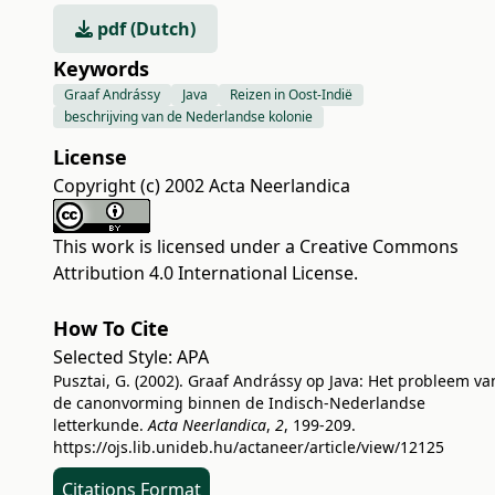
pdf (Dutch)
Keywords
Graaf Andrássy
Java
Reizen in Oost-Indië
beschrijving van de Nederlandse kolonie
License
Copyright (c) 2002 Acta Neerlandica
This work is licensed under a
Creative Commons
Attribution 4.0 International License
.
How To Cite
Selected Style:
APA
Pusztai, G. (2002). Graaf Andrássy op Java: Het probleem va
de canonvorming binnen de Indisch-Nederlandse
letterkunde.
Acta Neerlandica
,
2
, 199-209.
https://ojs.lib.unideb.hu/actaneer/article/view/12125
Citations Format