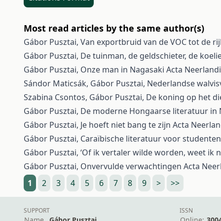
Most read articles by the same author(s)
Gábor Pusztai,
Van exportbruid van de VOC tot de ri
Gábor Pusztai,
De tuinman, de geldschieter, de koe
Gábor Pusztai,
Onze man in Nagasaki
Acta Neerlandi
Sándor Maticsák, Gábor Pusztai,
Nederlandse walvi
Szabina Csontos, Gábor Pusztai,
De koning op het d
Gábor Pusztai,
De moderne Hongaarse literatuur in
Gábor Pusztai,
Je hoeft niet bang te zijn
Acta Neerlan
Gábor Pusztai,
Caraïbische literatuur voor studente
Gábor Pusztai,
‘Of ik vertaler wilde worden, weet ik n
Gábor Pusztai,
Onvervulde verwachtingen
Acta Neerl
1
2
3
4
5
6
7
8
9
>
>>
SUPPORT
ISSN
Name
Gábor Pusztai
Online:
300