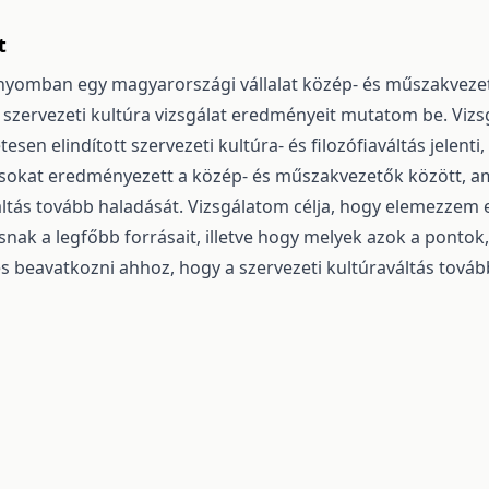
t
yomban egy magyarországi vállalat közép- és műszakveze
 szervezeti kultúra vizsgálat eredményeit mutatom be. Vizs
tesen elindított szervezeti kultúra- és filozófiaváltás jelenti
usokat eredményezett a közép- és műszakvezetők között, a
áltás tovább haladását. Vizsgálatom célja, hogy elemezzem
snak a legfőbb forrásait, illetve hogy melyek azok a pontok
s beavatkozni ahhoz, hogy a szervezeti kultúraváltás továb