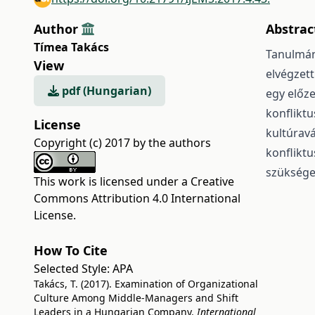
Author
Abstrac
Tímea Takács
Tanulmán
View
elvégzett
pdf (Hungarian)
egy előze
konflikt
License
kultúrav
Copyright (c) 2017 by the authors
konfliktu
szüksége
This work is licensed under a
Creative
Commons Attribution 4.0 International
License
.
How To Cite
Selected Style:
APA
Takács, T. (2017). Examination of Organizational
Culture Among Middle-Managers and Shift
Leaders in a Hungarian Company.
International