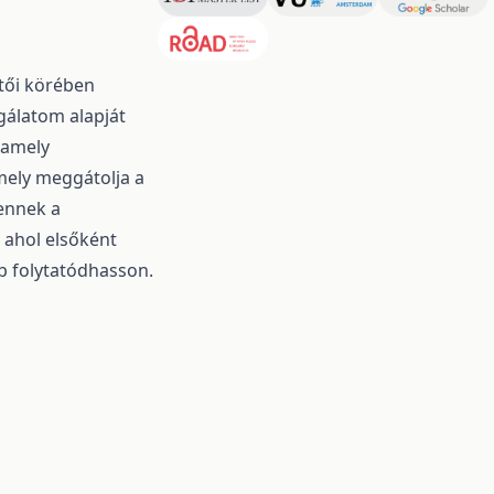
tői körében
gálatom alapját
, amely
mely meggátolja a
 ennek a
, ahol elsőként
b folytatódhasson.