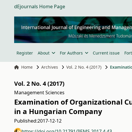
dEjournals Home Page
Register
About
For Authors
Current issue
For
Home
Archives
Vol. 2 No. 4 (2017)
Vol. 2 No. 4 (2017)
Management Sciences
Examination of Organizational C
in a Hungarian Company
Published:
2017-12-12
https://doi.org/10.21791/IJEMS.2017.4.43.