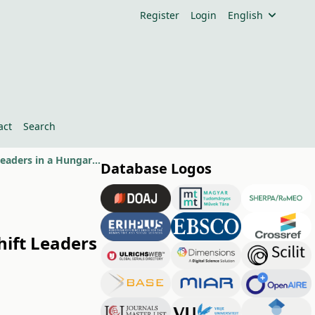
Register
Login
English
act
Search
Examination of Organizational Culture Among Middle-Managers and Shift Leaders in a Hungarian Company
Database Logos
ift Leaders