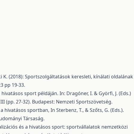
i K. (2018): Sportszolgáltatások keresleti, kínálati oldalának
3 pp 19-33.
ivatásos sport példáján. In: Dragóner, I. & Györfi, J. (Eds.)
I (pp. 27-32). Budapest: Nemzeti Sportszövetség.
́s a hivatásos sportban, In Sterbenz, T., & Szőts, G. (Eds.).
udományi Társaság.
alizációs és a hivatásos sport: sportvállalatok nemzetközi