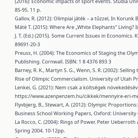
(2016): Economic impacts of sport events. Studia Univ
85-95. 11 p.
Gallov, R. (2012): Olimpiai játék – a tűzzel, In Korunk
Máté T. (2015): Where Are „White Elephants” Living?
J. T. (Ed.) (2015). Some Current Issues in Economics. 
89691-20-3
Preuss, H. (2004): The Economics of Staging the Ol
Publishing. Cornwall. ISBN: 1 8 4376 893 3
Barney, R. K., Martyn S. G., Wenn, S. R. (2002): Selli
Rise of Olimpic Commercialism. University of Utah Pre
Lenkei, G. (2021): Nem csak a költségek növekedéséve
https://www.azenpenzem.hu/cikkek/mennyire-eri-me
Flyvbjerg, B., Stewart, A. (2012): Olympic Proportion
Business School Working Papers, Oxford: University 
La Rocco, C. (2004): Rings of Power. Peter Ueberroth
Spring 2004. 10-12pp.