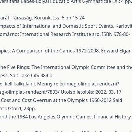
ersitatis Babes-Bolyai Educatio Artis Gymnasticae LXI: 4 pp.
 Baráti Társaság. Korunk, Iss: 6 pp.15-24
 Impacts of International and Domestic Sport Events, Karlovi
Komárno: International Research Institute sro. ISBN 978-80-
ympics: A Comparison of the Games 1972-2008. Edward Elgar
ng the Five Rings: The International Olympic Committee and th
ss, Salt Lake City 384 p.
l kell kalkulálni. Mennyire éri meg olimpiát rendezni?
g-olimpiat-rendezni/7893/
Utolsó letöltés: 2022. 03. 17.
s: Cost and Cost Overrun at the Olympics 1960-2012 Said
of Oxford, 23pp.
 and the 1984 Los Angeles Olympic Games. Financial History,