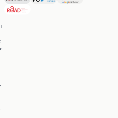
d
2
to
e
,