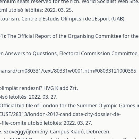
remium seats reserved for the rich. World Socialist Web Site
tml
utolsó letöltés: 2022. 03. 25.
tourism. Centre d’Estudis Olímpics i de I’Esport (UAB),
): The Official Report of the Organising Committee for the
itten Answers to Questions, Electoral Commission Committee,
cmhansrd/cm080331/text/80331w0001.htm#08033121000385
olimpiát rendezni? HVG Kiadó Zrt.
lsó letöltés: 2022. 03. 27.
 Official bid file of London for the Summer Olympic Games i
ACUSE/28313/london-2012-candidate-city-dossier-de-
file-comite
utolsó letöltés: 2022. 03. 27.
je. Szöveggyűjtemény. Campus Kiadó, Debrecen.