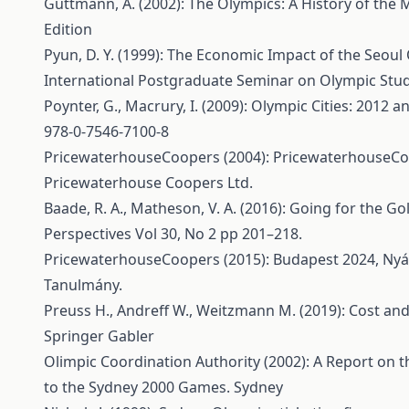
Guttmann, A. (2002): The Olympics: A History of the 
Edition
Pyun, D. Y. (1999): The Economic Impact of the Seou
International Postgraduate Seminar on Olympic Stud
Poynter, G., Macrury, I. (2009): Olympic Cities: 2012
978-0-7546-7100-8
PricewaterhouseCoopers (2004): PricewaterhouseC
Pricewaterhouse Coopers Ltd.
Baade, R. A., Matheson, V. A. (2016): Going for the 
Perspectives Vol 30, No 2 pp 201–218.
PricewaterhouseCoopers (2015): Budapest 2024, Nyár
Tanulmány.
Preuss H., Andreff W., Weitzmann M. (2019): Cost a
Springer Gabler
Olimpic Coordination Authority (2002): A Report on 
to the Sydney 2000 Games. Sydney