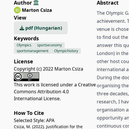
Author
Abstract
Marton Csiza
The Olympic G
View
achievement. T
pdf (Hungarian)
venue is chose
to find out the
Keywords
answer this qu
Olympics
sportseconomy
sportsmanagement
Olympichistory
London) in the
License
other host cou
Copyright (c) 2022 Marton Csiza
international 
During the doc
This work is licensed under a
Creative
organising the
Commons Attribution 4.0
three decades,
International License
.
research, I ha
organisation 
How To Cite
opportunity and
Selected Style:
APA
continuous cos
Csiza, M. (2022). Justification for the