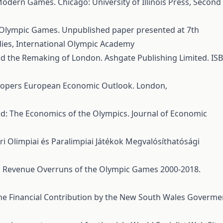
Modern Games. Chicago: University of Illinois Press, Second
l Olympic Games. Unpublished paper presented at 7th
ies, International Olympic Academy
 and the Remaking of London. Ashgate Publishing Limited. IS
oopers European Economic Outlook. London,
Gold: The Economics of the Olympics. Journal of Economic
i Olimpiai és Paralimpiai Játékok Megvalósíthatósági
nd Revenue Overruns of the Olympic Games 2000-2018.
the Financial Contribution by the New South Wales Goverme