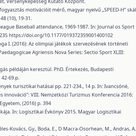
zet, Versenyképesség Kutató Központ.
ortfogyasztás motivációit mérő, magyar nyelvű „SPEED-H” ská
8 (10), 19-31.
r League Baseball attendance, 1969-1987. In: Journal os Sport
7235
https://doi.org/10.1177/019372359001400102
loga I. (2016): Az olimpiai játékok szervezésének történeti
aedagogicae Agriensis Nova Series: Sectio Sport XLIII:
úgás példáján keresztül. PhD. Értekezés, Budapesti
42-69.p.
nyek turisztikai hatásai pp. 221-234., 14 p. In: Ivancsóné,
s innováció”: VIII. Nemzetközi Turizmus Konferencia 2016:
 Egyetem, (2016) p. 394
tikája. In: Logisztikai Évkönyv 2015. Magyar Logisztikai
Széles-Kovács, Gy., Boda, E., D Macra-Osorhean, M., Andras, A.