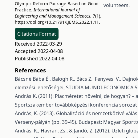
Olympic Reform Package Based on Good
volunteers.
Practice.
International Journal of
Engineering and Management Sciences
,
7
(1).
https://doi.org/10.21791/IJEMS.2022.1.11.
Citations Format
Received 2022-03-29
Accepted 2022-04-08
Published 2022-04-08
References
Bácsné Bába É., Balogh R., Bács Z., Fenyvesi V., Dajnok
elemzési lehetőségei, STUDIA MUNDI-ECONOMICA 5:
András K. (2011): Piacméretet növelni, de hogyan? – a h
Sportszakember továbbképzési konferencia sorozat II
András, K. (2013). Globalizáció és nemzetközivé vála
Verseny-pályán (pp. 39-45). Budapest: Magyar Sportt
András, K., Havran, Zs., & Jandó, Z. (2012). Üzleti glob