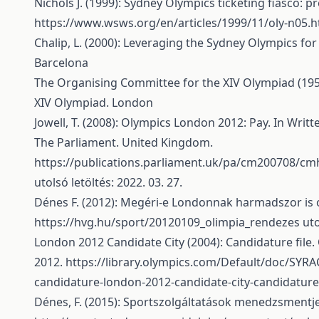
Nichols J. (1999): Sydney Olympics ticketing fiasco: p
https://www.wsws.org/en/articles/1999/11/oly-n05.h
Chalip, L. (2000): Leveraging the Sydney Olympics for 
Barcelona
The Organising Committee for the XIV Olympiad (1951
XIV Olympiad. London
Jowell, T. (2008): Olympics London 2012: Pay. In Wr
The Parliament. United Kingdom.
https://publications.parliament.uk/pa/cm200708/
utolsó letöltés: 2022. 03. 27.
Dénes F. (2012): Megéri-e Londonnak harmadszor is 
https://hvg.hu/sport/20120109_olimpia_rendezes
uto
London 2012 Candidate City (2004): Candidature file.
2012.
https://library.olympics.com/Default/doc/SYR
candidature-london-2012-candidate-city-candidature-
Dénes, F. (2015): Sportszolgáltatások menedzsment