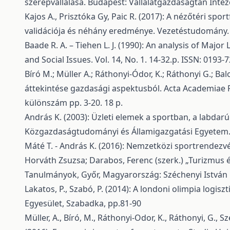
szerepvállalása. Budapest: Vállalatgazdaságtan Inté
Kajos A., Prisztóka Gy, Paic R. (2017): A nézőtéri sp
validációja és néhány eredménye. Vezetéstudomány. 4
Baade R. A. – Tiehen L. J. (1990): An analysis of Majo
and Social Issues. Vol. 14, No. 1. 14-32.p. ISSN: 0193-
Bíró M.; Müller A.; Ráthonyi-Ódor, K.; Ráthonyi G.; Ba
áttekintése gazdasági aspektusból. Acta Academiae P
különszám pp. 3-20. 18 p.
András K. (2003): Üzleti elemek a sportban, a labdar
Közgazdaságtudományi és Államigazgatási Egyetem. 
Máté T. - András K. (2016): Nemzetközi sportrendezvé
Horváth Zsuzsa; Darabos, Ferenc (szerk.) „Turizmus é
Tanulmányok, Győr, Magyarország: Széchenyi István
Lakatos, P., Szabó, P. (2014): A londoni olimpia logisz
Egyesület, Szabadka, pp.81-90
Müller, A., Bíró, M., Ráthonyi-Odor, K., Ráthonyi, G., 