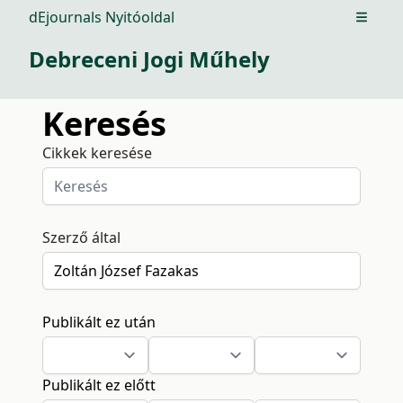
dEjournals Nyitóoldal
Open m
Debreceni Jogi Műhely
Keresés
Cikkek keresése
Szerző által
Publikált ez után
Publikált ez előtt